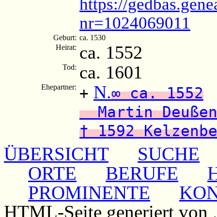
https://gedbas.gene
nr=1024069011
Geburt:
ca. 1530
ca. 1552
Heirat:
ca. 1601
Tod:
N.
Ehepartner:
+
∞ ca. 1552
Martin Deuße
† 1592 Kelzenb
ÜBERSICHT
SUCHE
ORTE
BERUFE
PROMINENTE
KO
HTML-Seite generiert von