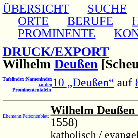
ÜBERSICHT
SUCHE
ORTE
BERUFE
PROMINENTE
KO
DRUCK/EXPORT
Wilhelm
Deußen
[Scheu
10 „Deußen“
auf
Tafelindex:
Namenindex
zu den
Prominententafeln
Wilhelm Deußen 
Ehemann:
Personenblatt
1558)
katholisch / evange