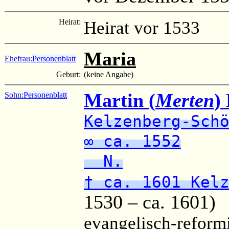
Heirat:
Heirat vor 1533
Maria
Ehefrau:
Personenblatt
Geburt:
(keine Angabe)
Martin (
Merten
)
Sohn:
Personenblatt
Kelzenberg-Sch
∞ ca. 1552
N.
† ca. 1601 Kel
1530 – ca. 1601)
evangelisch-reform