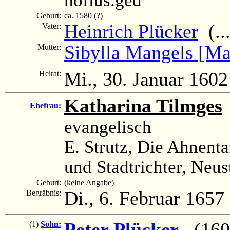
Geburt:
ca. 1580 (?)
Heinrich Plücker
(...
Vater:
Sibylla Mangels [Ma
Mutter:
Mi., 30. Januar 1602
Heirat:
Katharina Tilmges
Ehefrau:
evangelisch
E. Strutz, Die Ahnenta
und Stadtrichter, Neus
Geburt:
(keine Angabe)
Di., 6. Februar 1657
Begräbnis:
Peter Plücker
(1605
(1)
Sohn: