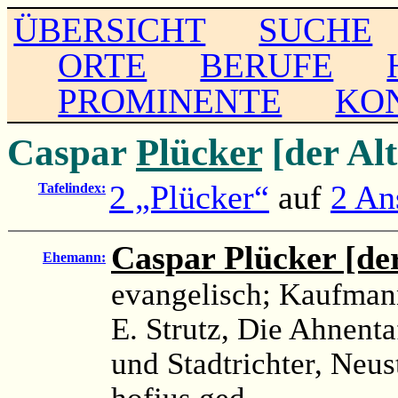
ÜBERSICHT
SUCHE
ORTE
BERUFE
PROMINENTE
KO
Caspar
Plücker
[der Al
2 „Plücker“
auf
2 An
Tafelindex:
Caspar Plücker [der
Ehemann:
evangelisch; Kaufman
E. Strutz, Die Ahnenta
und Stadtrichter, Neus
hofius.ged