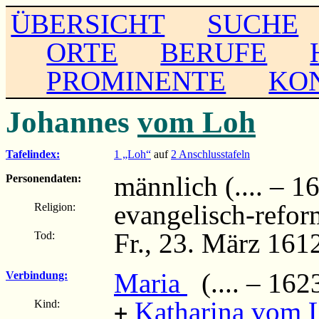
ÜBERSICHT
SUCHE
ORTE
BERUFE
PROMINENTE
KO
Johannes
vom Loh
Tafelindex:
1 „Loh“
auf
2 Anschlusstafeln
männlich (.... – 1
Personendaten:
evangelisch-refor
Religion:
Fr., 23. März 161
Tod:
Maria
(.... – 162
Verbindung:
Katharina vom 
Kind:
+