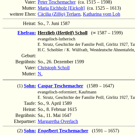
Vater:
Peter Teschemacher
(ca. 1515 – 1598)
Mutter:
Maria Eichholz [Eickolt]
(ca. 1525 – 1613)
weitere Ehen:
Cäcilia (
Zillig
) Terlaen
,
Katharina vom Loh
Heirat:
So., 7. Juni 1587
Ehefrau:
Herzlieb (
Hertleif
) Scholl
(∞ 1587 – 1599)
evangelisch-lutherisch
E. Strutz, Geschichte der Familie Peill, Görlitz 1927, Ta
H.C. Scheibler / K. Wülfrath, Westdeutsche Ahnentafel
Geburt:
Begräbnis:
So., 26. Dezember 1599
Vater:
Christoph Scholl
Mutter:
N.
(1)
Sohn:
Caspar Teschemacher
(1589 – 1647)
evangelisch-reformiert; Kaufmann
E. Strutz, Geschichte der Familie Peill, Görlitz 1927, Ta
Taufe:
So., 9. April 1589
Heirat:
So., 8. Februar 1615
Begräbnis:
Sa., 11. Mai 1647
Ehepartner:
Margaretha Overlach
(2)
Sohn:
Engel
bert Teschemacher
(1591 – 1657)