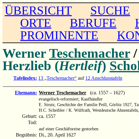
ÜBERSICHT
SUCHE
ORTE
BERUFE
PROMINENTE
KO
Werner
Teschemacher
/
Herzlieb (
Hertleif
)
Schol
Tafelindex:
13 „Teschemacher“
auf
12 Anschlusstafeln
Ehemann:
Werner Teschemacher
(ca. 1557 – 1627)
evangelisch-reformiert; Kaufhändler
E. Strutz, Geschichte der Familie Peill, Görlitz 1927, Ta
H.C. Scheibler / K. Wülfrath, Westdeutsche Ahnentafeln
Geburt:
ca. 1557
Tod:
auf einer Geschäftsreise gestorben
Begräbnis:
Di., 20. April 1627