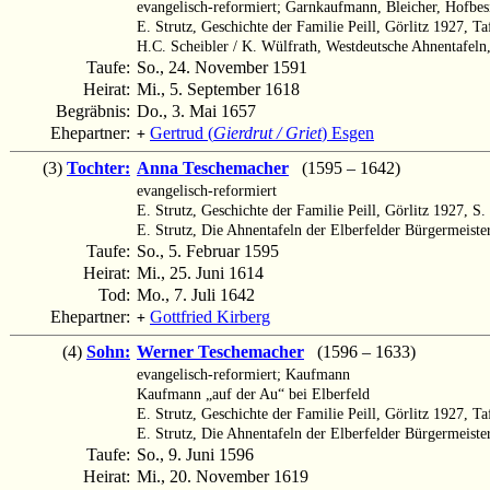
evangelisch-reformiert; Garnkaufmann, Bleicher, Hofbes
E. Strutz, Geschichte der Familie Peill, Görlitz 1927, Ta
H.C. Scheibler / K. Wülfrath, Westdeutsche Ahnentafel
Taufe:
So., 24. November 1591
Heirat:
Mi., 5. September 1618
Begräbnis:
Do., 3. Mai 1657
Ehepartner:
Gertrud (
Gierdrut / Griet
) Esgen
+
(3)
Tochter:
Anna Teschemacher
(1595 – 1642)
evangelisch-reformiert
E. Strutz, Geschichte der Familie Peill, Görlitz 1927, S.
E. Strutz, Die Ahnentafeln der Elberfelder Bürgermeister
Taufe:
So., 5. Februar 1595
Heirat:
Mi., 25. Juni 1614
Tod:
Mo., 7. Juli 1642
Ehepartner:
Gottfried Kirberg
+
(4)
Sohn:
Werner Teschemacher
(1596 – 1633)
evangelisch-reformiert; Kaufmann
Kaufmann „auf der Au“ bei Elberfeld
E. Strutz, Geschichte der Familie Peill, Görlitz 1927, Ta
E. Strutz, Die Ahnentafeln der Elberfelder Bürgermeister
Taufe:
So., 9. Juni 1596
Heirat:
Mi., 20. November 1619