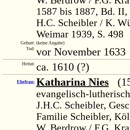
1587 bis 1887, Bd. II,
H.C. Scheibler / K. W
Weimar 1939, S. 498
Geburt:
(keine Angabe)
vor November 1633
Tod:
ca. 1610 (?)
Heirat:
Katharina Nies
(15
Ehefrau:
evangelisch-lutherisc
J.H.C. Scheibler, Ges
Familie Scheibler, Köl
W. Berdrow / F.G. Kra