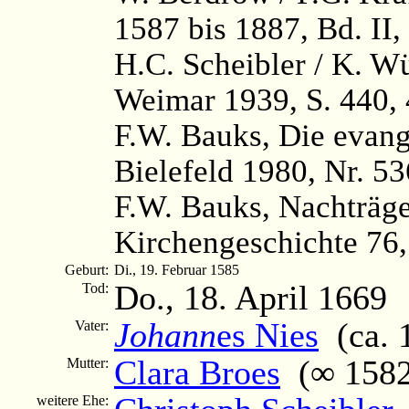
1587 bis 1887, Bd. II,
H.C. Scheibler / K. W
Weimar 1939, S. 440, 
F.W. Bauks, Die evange
Bielefeld 1980, Nr. 5
F.W. Bauks, Nachträge
Kirchengeschichte 76,
Geburt:
Di., 19. Februar 1585
Do., 18. April 1669
Tod:
Johann
es Nies
(ca. 1
Vater:
Clara Broes
(∞ 1582 
Mutter:
weitere Ehe: