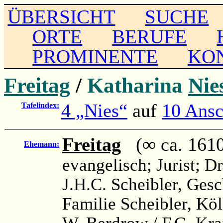
ÜBERSICHT
SUCHE
ORTE
BERUFE
PROMINENTE
KO
Freitag
/
Katharina
Nie
4 „Nies“
auf
10 Ansc
Tafelindex:
Freitag
(∞ ca. 1610
Ehemann:
evangelisch; Jurist; Dr.
J.H.C. Scheibler, Ges
Familie Scheibler, Köl
W. Berdrow / F.G. Kra