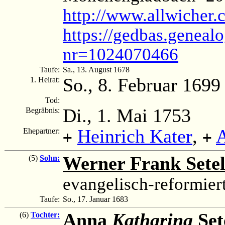
http://www.allwicher
https://gedbas.genealo
nr=1024070466
Taufe:
Sa., 13. August 1678
So., 8. Februar 1699
1. Heirat:
Tod:
Di., 1. Mai 1753
Begräbnis:
Heinrich Kater
,
A
Ehepartner:
+
+
Werner Frank Setel
(5)
Sohn:
evangelisch-reformier
Taufe:
So., 17. Januar 1683
Anna
Katharina
Set
(6)
Tochter: