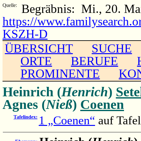
Begräbnis: Mi., 20. M
Quelle:
https://www.familysearch.
KSZH-D
ÜBERSICHT
SUCHE
ORTE
BERUFE
PROMINENTE
KO
Heinrich (
Henrich
)
Sete
Agnes (
Nieß
)
Coenen
1 „Coenen“
auf Tafe
Tafelindex: