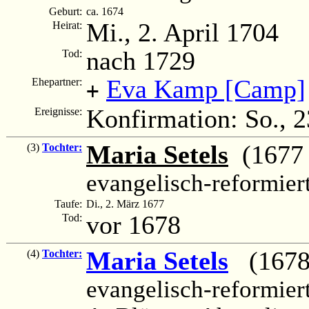
Geburt:
ca. 1674
Mi., 2. April 1704
Heirat:
nach 1729
Tod:
Eva Kamp [Camp]
Ehepartner:
+
Konfirmation: So., 
Ereignisse:
Maria Setels
(1677 
(3)
Tochter:
evangelisch-reformier
Taufe:
Di., 2. März 1677
vor 1678
Tod:
Maria Setels
(1678 
(4)
Tochter:
evangelisch-reformier