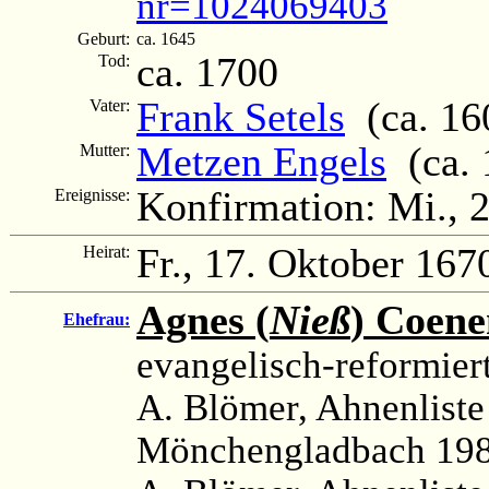
nr=1024069403
Geburt:
ca. 1645
ca. 1700
Tod:
Frank Setels
(ca. 16
Vater:
Metzen Engels
(ca. 
Mutter:
Konfirmation: Mi., 
Ereignisse:
Fr., 17. Oktober 167
Heirat:
Agnes (
Nieß
) Coene
Ehefrau:
evangelisch-reformier
A. Blömer, Ahnenlist
Mönchengladbach 198