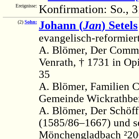
Konfirmation: So., 
Ereignisse:
Johann (
Jan
) Setels
(2)
Sohn:
evangelisch-reformier
A. Blömer, Der Commi
Venrath, † 1731 in Op
35
A. Blömer, Familien C
Gemeinde Wickrathber
A. Blömer, Der Schöf
(1585/86–1667) und 
Mönchengladbach ²200