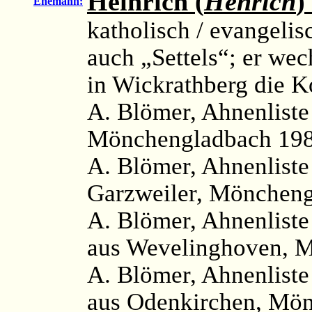
Heinrich (
Henrich
)
Ehemann:
katholisch / evangelis
auch „Settels“; er wec
in Wickrathberg die K
A. Blömer, Ahnenlist
Mönchengladbach 198
A. Blömer, Ahnenliste
Garzweiler, Möncheng
A. Blömer, Ahnenlist
aus Wevelinghoven, M
A. Blömer, Ahnenliste
aus Odenkirchen, Mön