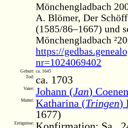
Mönchengladbach 200
A. Blömer, Der Schöf
(1585/86–1667) und 
Mönchengladbach ²200
https://gedbas.genealo
nr=1024069402
Geburt:
ca. 1645
ca. 1703
Tod:
Johann (
Jan
) Coene
Vater:
Katharina (
Tringen
)
Mutter:
1677)
Konfirmation: Sa., 
Ereignisse: