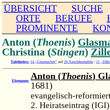
ÜBERSICHT
SUCHE
ORTE
BERUFE
PROMINENTE
KO
Anton (
Thoenis
)
Glasm
Christina (
Stingen
)
Zill
Tafelindex:
14 „Glasmacher“
auf
20 Anschlusstafeln
/
11 „Zill
Anton (
Thoenis
) G
Ehemann:
1681)
evangelisch-reformier
2. Heiratseintrag (IGI