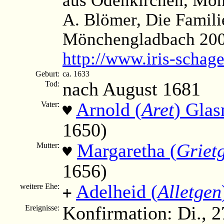
A. Blömer, Die Famili
Mönchengladbach 2003
http://www.iris-scha
Geburt:
ca. 1633
nach August 1681
Tod:
Arnold (
Aret
) Gla
Vater:
♥
1650)
Margaretha (
Griet
Mutter:
♥
1656)
Adelheid (
Alletgen
weitere Ehe:
+
Konfirmation: Di., 
Ereignisse: