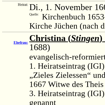
Di., 1. November 16
Heirat:
Kirchenbuch 1653-
Quelle:
Kirche Jüchen (nach 
Christina (
Stingen
)
Ehefrau:
1688)
evangelisch-reformier
1. Heiratseintrag (IGI
„Zieles Zielessen“ un
1667 Witwe des Theis
3. Heiratseintrag (IGI)
genannt