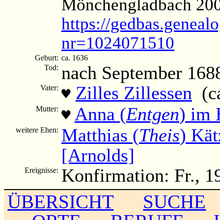
Mönchengladbach 200
https://gedbas.genealo
nr=1024071510
Geburt:
ca. 1636
nach September 168
Tod:
Zilles Zillessen
(ca
Vater:
♥
Anna (
Entgen
) im 
Mutter:
♥
Matthias (
Theis
) Kä
weitere Ehen:
[Arnolds]
Konfirmation: Fr., 
Ereignisse:
ÜBERSICHT
SUCHE