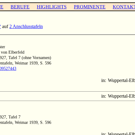
TE
BERUFE
HIGHLIGHTS
PROMINENTE
KONTAK
“
auf
2 Anschlusstafeln
ter
 von Elberfeld
 1927, Tafel 7 (ohne Vornamen)
entafeln, Weimar 1939, S. 596
1009527443
in:
Wuppertal-Elb
in:
Wuppertal-Elb
1927, Tafel 7
entafeln, Weimar 1939, S. 596
in:
Wuppertal-Elb