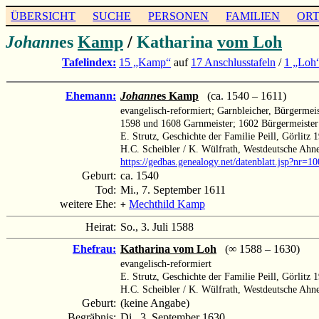
ÜBERSICHT
SUCHE
PERSONEN
FAMILIEN
OR
Johann
es
Kamp
/
Katharina
vom Loh
Tafelindex:
15 „Kamp“
auf
17 Anschlusstafeln
/
1 „Loh
Ehemann:
Johann
es Kamp
(ca. 1540 – 1611)
evangelisch-reformiert; Garnbleicher, Bürgermeis
1598 und 1608 Garnmeister; 1602 Bürgermeister
E. Strutz, Geschichte der Familie Peill, Görlitz
H.C. Scheibler / K. Wülfrath, Westdeutsche Ahn
https://gedbas.genealogy.net/datenblatt.jsp?nr=
Geburt:
ca. 1540
Tod:
Mi., 7. September 1611
weitere Ehe:
Mechthild Kamp
+
Heirat:
So., 3. Juli 1588
Ehefrau:
Katharina vom Loh
(∞ 1588 – 1630)
evangelisch-reformiert
E. Strutz, Geschichte der Familie Peill, Görlitz 
H.C. Scheibler / K. Wülfrath, Westdeutsche Ahn
Geburt:
(keine Angabe)
Begräbnis:
Di., 3. September 1630