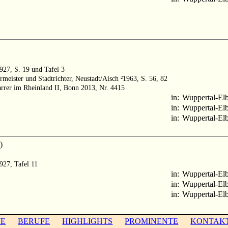
1927, S. 19 und Tafel 3
rmeister und Stadtrichter, Neustadt/Aisch ²1963, S. 56, 82
arrer im Rheinland II, Bonn 2013, Nr. 4415
in:
Wuppertal-Elb
in:
Wuppertal-Elb
in:
Wuppertal-Elb
)
1927, Tafel 11
in:
Wuppertal-Elb
in:
Wuppertal-Elb
in:
Wuppertal-Elb
TE
BERUFE
HIGHLIGHTS
PROMINENTE
KONTAK