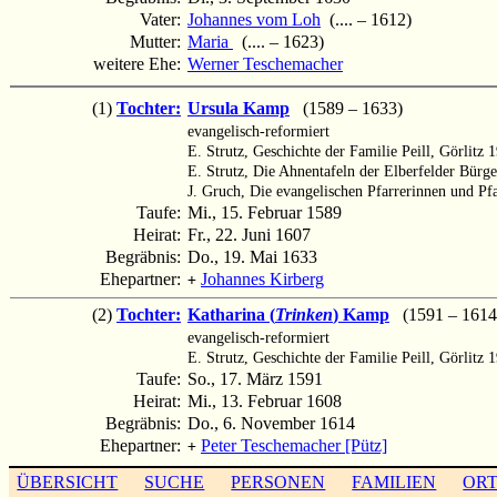
Vater:
Johannes vom Loh
(.... – 1612)
Mutter:
Maria
(.... – 1623)
weitere Ehe:
Werner Teschemacher
(1)
Tochter:
Ursula Kamp
(1589 – 1633)
evangelisch-reformiert
E. Strutz, Geschichte der Familie Peill, Görlitz 
E. Strutz, Die Ahnentafeln der Elberfelder Bürge
J. Gruch, Die evangelischen Pfarrerinnen und Pf
Taufe:
Mi., 15. Februar 1589
Heirat:
Fr., 22. Juni 1607
Begräbnis:
Do., 19. Mai 1633
Ehepartner:
Johannes Kirberg
+
(2)
Tochter:
Katharina (
Trinken
) Kamp
(1591 – 1614
evangelisch-reformiert
E. Strutz, Geschichte der Familie Peill, Görlitz 
Taufe:
So., 17. März 1591
Heirat:
Mi., 13. Februar 1608
Begräbnis:
Do., 6. November 1614
Ehepartner:
Peter Teschemacher [Pütz]
+
ÜBERSICHT
SUCHE
PERSONEN
FAMILIEN
OR