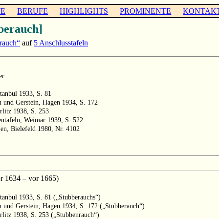
TE
BERUFE
HIGHLIGHTS
PROMINENTE
KONTAK
berauch]
rauch“
auf
5 Anschlusstafeln
er
tanbul 1933, S. 81
 und Gerstein, Hagen 1934, S. 172
litz 1938, S. 253
entafeln, Weimar 1939, S. 522
len, Bielefeld 1980, Nr. 4102
 1634 – vor 1665)
anbul 1933, S. 81 („Stubberauchs“)
 und Gerstein, Hagen 1934, S. 172 („Stubberauch“)
rlitz 1938, S. 253 („Stubbenrauch“)