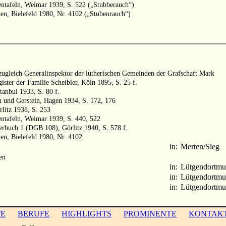
entafeln, Weimar 1939, S. 522 („Stubberauch“)
len, Bielefeld 1980, Nr. 4102 („Stubenrauch“)
ugleich Generalinspektor der lutherischen Gemeinden der Grafschaft Mark
ister der Familie Scheibler, Köln 1895, S. 25 f.
anbul 1933, S. 80 f.
 und Gerstein, Hagen 1934, S. 172, 176
litz 1938, S. 253
entafeln, Weimar 1939, S. 440, 522
terbuch 1 (DGB 108), Görlitz 1940, S. 578 f.
len, Bielefeld 1980, Nr. 4102
in:
Merten/Sieg
en
in:
Lütgendortm
in:
Lütgendortm
in:
Lütgendortm
TE
BERUFE
HIGHLIGHTS
PROMINENTE
KONTAK