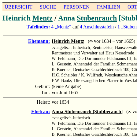
ÜBERSICHT
SUCHE
PERSONEN
FAMILIEN
OR
Heinrich
Mentz
/
Anna
Stubenrauch
[Stub
Tafelindex:
4 „Mentz“
auf
4 Anschlusstafeln
/
1 „Stuben
Ehemann:
Heinrich Mentz
(∞ vor 1634 – vor 1665)
evangelisch-lutherisch; Rentmeister, Hausverwalt
Rentmeister und Verwalter auf Haus Nesselrode
W. Feldmann, Die Dortmunder Feldmanns III, Is
L. Gerstein, Ahnentafel der Familien Schmemann
B. Koerner, Deutsches Geschlechterbuch 100, Gör
H.C. Scheibler / K. Wülfrath, Westdeutsche Ahn
F.W. Bauks, Die evangelischen Pfarrer in Westfa
Geburt:
(keine Angabe)
Tod:
vor Juni 1665
Heirat:
vor 1634
Ehefrau:
Anna Stubenrauch [Stubberauch]
(∞ vor
evangelisch-lutherisch
W. Feldmann, Die Dortmunder Feldmanns III, Ist
L. Gerstein, Ahnentafel der Familien Schmemann
B. Koerner, Deutsches Geschlechterbuch 100, Gö