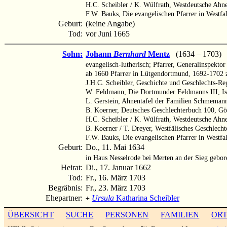
H.C. Scheibler / K. Wülfrath, Westdeutsche Ahn
F.W. Bauks, Die evangelischen Pfarrer in Westfa
Geburt:
(keine Angabe)
Tod:
vor Juni 1665
Sohn:
Johann
Bernhard
Mentz
(1634 – 1703)
evangelisch-lutherisch; Pfarrer, Generalinspektor
ab 1660 Pfarrer in Lütgendortmund, 1692-1702 z
J.H.C. Scheibler, Geschichte und Geschlechts-Reg
W. Feldmann, Die Dortmunder Feldmanns III, Ist
L. Gerstein, Ahnentafel der Familien Schmemann
B. Koerner, Deutsches Geschlechterbuch 100, Gör
H.C. Scheibler / K. Wülfrath, Westdeutsche Ahn
B. Koerner / T. Dreyer, Westfälisches Geschlech
F.W. Bauks, Die evangelischen Pfarrer in Westfa
Geburt:
Do., 11. Mai 1634
in Haus Nesselrode bei Merten an der Sieg gebor
Heirat:
Di., 17. Januar 1662
Tod:
Fr., 16. März 1703
Begräbnis:
Fr., 23. März 1703
Ehepartner:
Ursula
Katharina Scheibler
+
ÜBERSICHT
SUCHE
PERSONEN
FAMILIEN
OR