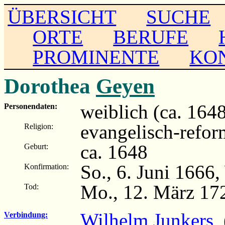
ÜBERSICHT
SUCHE
ORTE
BERUFE
PROMINENTE
KO
Dorothea
Geyen
weiblich (ca. 164
Personendaten:
evangelisch-refor
Religion:
ca. 1648
Geburt:
So., 6. Juni 1666
Konfirmation:
Mo., 12. März 17
Tod:
Wilhelm Junkers
(
Verbindung: