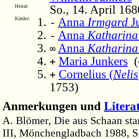
So., 14. April 16
Heirat:
Anna
Irmgard
J
Kinder:
-
Anna
Katharina
-
Anna
Katharina
∞
Maria Junkers
(c
+
Cornelius (
Nelis
+
1753)
Anmerkungen und
Litera
A. Blömer, Die aus Schaan st
III, Mönchengladbach 1988, S.