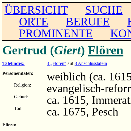
ÜBERSICHT
SUCHE
ORTE
BERUFE
PROMINENTE
KO
Gertrud (
Giert
)
Flören
Tafelindex:
3 „Flören“
auf
3 Anschlusstafeln
weiblich (ca. 1615
Personendaten:
evangelisch-refor
Religion:
ca. 1615, Immera
Geburt:
ca. 1675, Pesch
Tod:
Eltern: