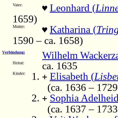
Leonhard (
Linne
Vater:
♥
1659)
Katharina (
Trin
Mutter:
♥
1590 – ca. 1658)
Wilhelm Wackerz
Verbindung:
ca. 1635
Heirat:
Elisabeth (
Lisbe
Kinder:
+
(ca. 1636 – 1729
Sophia Adelheid
+
(ca. 1637 – 1733