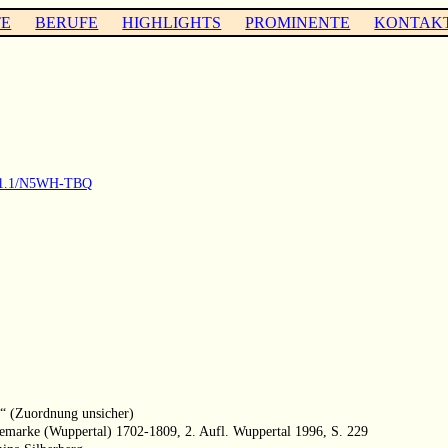
TE
BERUFE
HIGHLIGHTS
PROMINENTE
KONTAK
M9.1.1/N5WH-TBQ
ß“ (Zuordnung unsicher)
emarke (Wuppertal) 1702-1809, 2. Aufl. Wuppertal 1996, S. 229