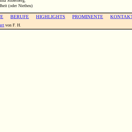
mina Silberberg,
heit (oder Nietheu)
TE
BERUFE
HIGHLIGHTS
PROMINENTE
KONTAK
ert
von F. H.