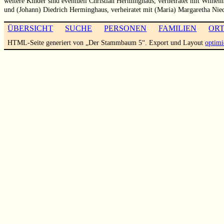
weitere Kinder sind eventuell Christian Herminghaus, verheiratet mit Wilhel
und (Johann) Diedrich Herminghaus, verheiratet mit (Maria) Margaretha Nied
ÜBERSICHT
SUCHE
PERSONEN
FAMILIEN
OR
HTML-Seite generiert von „Der Stammbaum 5“. Export und Layout
optimi