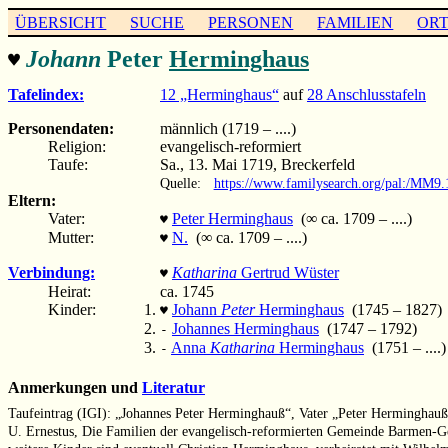
ÜBERSICHT
SUCHE
PERSONEN
FAMILIEN
OR
Johann
Peter
Herminghaus
♥
Tafelindex:
12 „Herminghaus“
auf
28 Anschlusstafeln
Personendaten:
männlich (1719 – ....)
Religion:
evangelisch-reformiert
Taufe:
Sa., 13. Mai 1719, Breckerfeld
Quelle:
https://www.familysearch.org/pal:/M
Eltern:
Vater:
Peter Herminghaus
(∞ ca. 1709 – ....)
♥
Mutter:
N.
(∞ ca. 1709 – ....)
♥
Verbindung:
Katharina
Gertrud Wüster
♥
Heirat:
ca. 1745
Kinder:
Johann
Peter
Herminghaus
(1745 – 1827)
♥
Johannes Herminghaus
(1747 – 1792)
-
Anna
Katharina
Herminghaus
(1751 – ....)
-
Anmerkungen und
Literatur
Taufeintrag (IGI): „Johannes Peter Herminghauß“, Vater „Peter Herminghau
U. Ernestus, Die Familien der evangelisch-reformierten Gemeinde Barmen-G