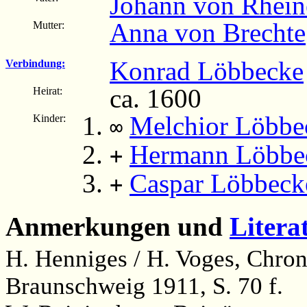
Johann von Rhein
Anna von Brechte
Mutter:
Konrad Löbbecke
Verbindung:
ca. 1600
Heirat:
Melchior Löbbe
Kinder:
∞
Hermann Löbbe
+
Caspar Löbbeck
+
Anmerkungen und
Litera
H. Henniges / H. Voges, Chron
Braunschweig 1911, S. 70 f.