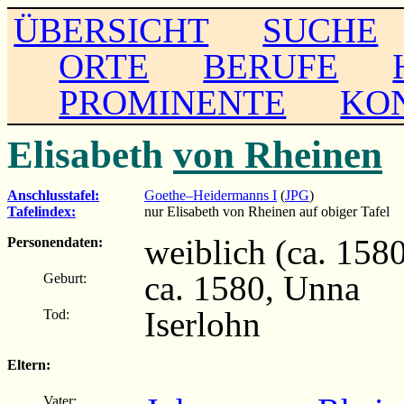
ÜBERSICHT
SUCHE
ORTE
BERUFE
PROMINENTE
KO
Elisabeth
von Rheinen
Anschlusstafel:
Goethe–Heidermanns I
(
JPG
)
Tafelindex:
nur Elisabeth von Rheinen auf obiger Tafel
weiblich (ca. 1580 
Personendaten:
ca. 1580, Unna
Geburt:
Iserlohn
Tod:
Eltern:
Vater: