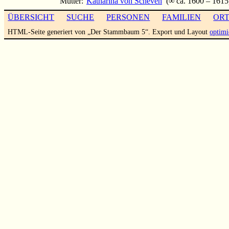
Mutter:
Katharina von Scheven
(∞ ca. 1600 – 1615
ÜBERSICHT
SUCHE
PERSONEN
FAMILIEN
OR
HTML-Seite generiert von „Der Stammbaum 5“. Export und Layout
optimi