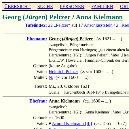
ÜBERSICHT
SUCHE
PERSONEN
FAMILIEN
OR
Georg (
Jürgen
)
Peltzer
/
Anna
Kielmann
Tafelindex:
22 „Peltzer“
auf
17 Anschlusstafeln
/
2 „Kie
Ehemann:
Georg (
Jürgen
) Peltzer
(∞ 1621 – ....)
evangelisch; Bürgermeister
Bürgermeister von Hattingen; „aus einem alten k
Heiratseintrag (IGI): „Jürgen Pelser“, Vater „Hen
E.G.L.W. Howe u.a., Familien-Chronik der Herr
Geburt:
(keine Angabe)
Vater:
Heinrich Peltzer
(∞ vor 1600 – ....)
Mutter:
N.
(∞ vor 1600 – ....)
Heirat:
Mi., 20. Oktober 1621
Quelle:
Kirchenbuch 1614-1946 Evangelische K
Ehefrau:
Anna Kielmann
(ca. 1600 – ....)
evangelisch
Heiratseintrag (IGI): „Anna Kielman“, Vater „A
Geburt:
ca. 1600
Vater:
Arnold Kielmann [II.]
(ca. 1565 – 1627)
♥