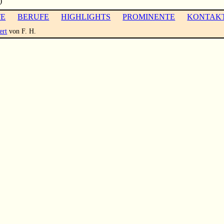
)
TE
BERUFE
HIGHLIGHTS
PROMINENTE
KONTAK
ert
von F. H.