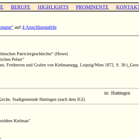
TE
BERUFE
HIGHLIGHTS
PROMINENTE
KONTAK
lmann“
auf
4 Anschlusstafeln
ölnischen Patriciergeschlechte“ (Howe)
richen Pelser“
en, Freiherren und Grafen von Kielmansegg, Leipzig/Wien 1872, S. 30 („Geor
in:
Hattingen
irche, Stadtgemeinde Hattingen (nach dem IGI)
rnoldten Kielman“