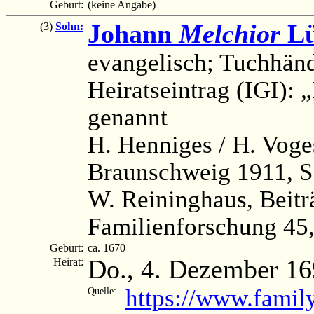
Geburt:
(keine Angabe)
Johann
Melchior
Lü
(3)
Sohn:
evangelisch; Tuchhän
Heiratseintrag (IGI):
genannt
H. Henniges / H. Voge
Braunschweig 1911, S
W. Reininghaus, Beitr
Familienforschung 45, 
Geburt:
ca. 1670
Do., 4. Dezember 1
Heirat:
https://www.famil
Quelle: