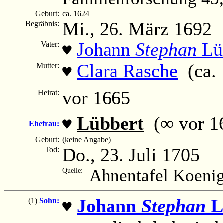
Geburt:
ca. 1624
Mi., 26. März 1692
Begräbnis:
Johann
Stephan
Lü
Vater:
♥
Clara Rasche
(ca. 1
Mutter:
♥
vor 1665
Heirat:
Lübbert
(∞ vor 16
♥
Ehefrau:
Geburt:
(keine Angabe)
Do., 23. Juli 1705
Tod:
Ahnentafel Koenig
Quelle:
Johann
Stephan
L
(1)
Sohn:
♥