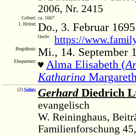
2006, Nr. 2415
Geburt:
ca. 1667
Do., 3. Februar 1695
1. Heirat:
https://www.fami
Quelle:
Mi., 14. September 
Begräbnis:
Alma Elisabeth (
An
Ehepartner:
♥
Katharina
Margareth
Gerhard
Diedrich 
(2)
Sohn:
evangelisch
W. Reininghaus, Beitr
Familienforschung 45, 