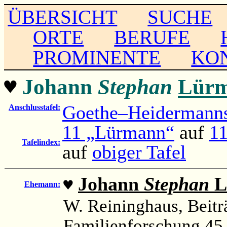
ÜBERSICHT
SUCHE
ORTE
BERUFE
PROMINENTE
KO
♥
Johann
Stephan
Lür
Goethe–Heidermanns
Anschlusstafel:
11 „Lürmann“
auf
11
Tafelindex:
auf
obiger Tafel
Johann
Stephan
L
♥
Ehemann:
W. Reininghaus, Beitr
Familienforschung 45, 