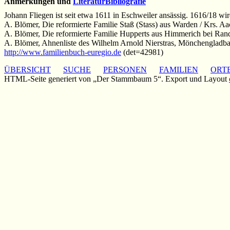
Anmerkungen und
Literatur
Bibliografie
Johann Fliegen ist seit etwa 1611 in Eschweiler ansässig. 1616/18 wi
A. Blömer, Die reformierte Familie Staß (Stass) aus Warden / Krs. 
A. Blömer, Die reformierte Familie Hupperts aus Himmerich bei Ra
A. Blömer, Ahnenliste des Wilhelm Arnold Nierstras, Mönchengladba
http://www.familienbuch-euregio.de
(det=42981)
ÜBERSICHT
SUCHE
PERSONEN
FAMILIEN
ORT
HTML-Seite generiert von „Der Stammbaum 5“. Export und Layout