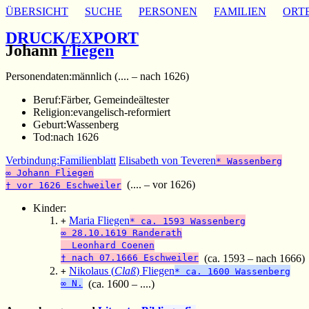
ÜBERSICHT
SUCHE
PERSONEN
FAMILIEN
ORT
DRUCK/EXPORT
Johann
Fliegen
Personendaten:
männlich (.... – nach 1626)
Beruf:
Färber, Gemeindeältester
Religion:
evangelisch-reformiert
Geburt:
Wassenberg
Tod:
nach 1626
Verbindung:
Familienblatt
Elisabeth von Teveren
* Wassenberg
∞ Johann Fliegen
(.... – vor 1626)
† vor 1626 Eschweiler
Kinder:
Maria Fliegen
+
* ca. 1593 Wassenberg
∞ 28.10.1619 Randerath
Leonhard Coenen
† nach 07.1666 Eschweiler
(ca. 1593 – nach 1666)
Nikolaus (
Claß
) Fliegen
+
* ca. 1600 Wassenberg
∞ N.
(ca. 1600 – ....)