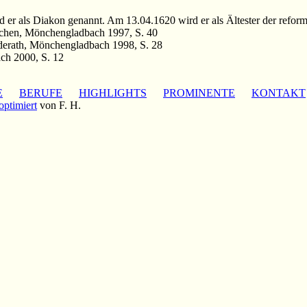
rd er als Diakon genannt. Am 13.04.1620 wird er als Ältester der refo
Aachen, Mönchengladbach 1997, S. 40
nderath, Mönchengladbach 1998, S. 28
ch 2000, S. 12
E
BERUFE
HIGHLIGHTS
PROMINENTE
KONTAKT
optimiert
von F. H.