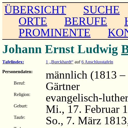
ÜBERSICHT
SUCHE
ORTE
BERUFE
PROMINENTE
KO
Johann Ernst Ludwig
B
Tafelindex:
1 „Burckhardt“
auf
6 Anschlusstafeln
männlich (1813 –
Personendaten:
Gärtner
Beruf:
evangelisch-luthe
Religion:
Mi., 17. Februar 1
Geburt:
So., 7. März 1813,
Taufe: