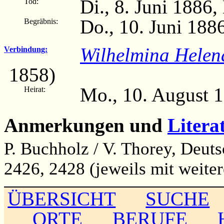
Di., 8. Juni 1886,
Tod:
Do., 10. Juni 188
Begräbnis:
Wilhelmina Helen
Verbindung:
1858)
Mo., 10. August 1
Heirat:
Anmerkungen und
Litera
P. Buchholz / V. Thorey, Deut
2426, 2428 (jeweils mit weite
ÜBERSICHT
SUCHE
ORTE
BERUFE