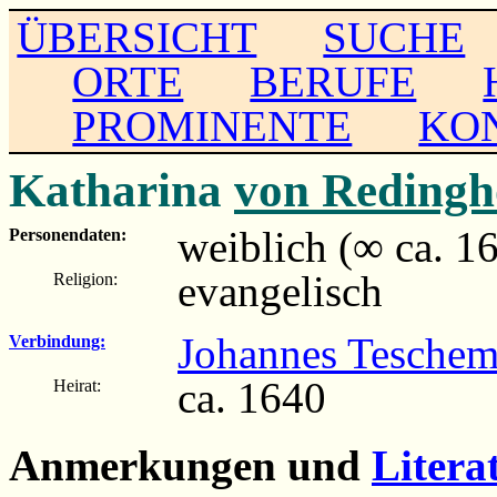
ÜBERSICHT
SUCHE
ORTE
BERUFE
PROMINENTE
KO
Katharina
von Redingh
weiblich (∞ ca. 1
Personendaten:
evangelisch
Religion:
Johannes Teschem
Verbindung:
ca. 1640
Heirat:
Anmerkungen und
Litera