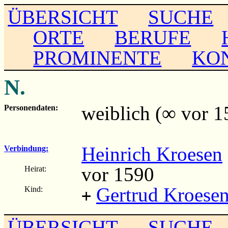
ÜBERSICHT
SUCHE
ORTE
BERUFE
PROMINENTE
KO
N.
weiblich (∞ vor 1
Personendaten:
Heinrich Kroesen
Verbindung:
vor 1590
Heirat:
Gertrud Kroese
Kind:
+
ÜBERSICHT
SUCHE