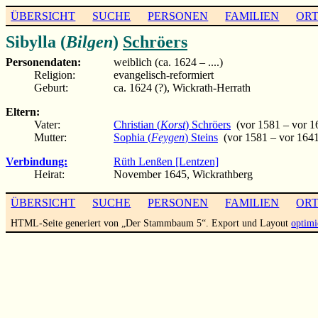
ÜBERSICHT
SUCHE
PERSONEN
FAMILIEN
OR
Sibylla (
Bilgen
)
Schröers
Personendaten:
weiblich (ca. 1624 – ....)
Religion:
evangelisch-reformiert
Geburt:
ca. 1624 (?), Wickrath-Herrath
Eltern:
Vater:
Christian (
Korst
) Schröers
(vor 1581 – vor 1
Mutter:
Sophia (
Feygen
) Steins
(vor 1581 – vor 1641
Verbindung:
Rüth Lenßen [Lentzen]
Heirat:
November 1645, Wickrathberg
ÜBERSICHT
SUCHE
PERSONEN
FAMILIEN
OR
HTML-Seite generiert von „Der Stammbaum 5“. Export und Layout
optimi