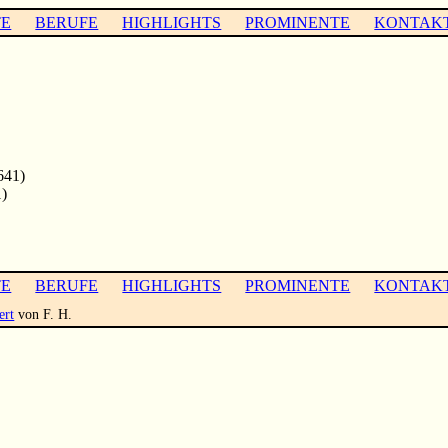
TE
BERUFE
HIGHLIGHTS
PROMINENTE
KONTAK
641)
)
TE
BERUFE
HIGHLIGHTS
PROMINENTE
KONTAK
ert
von F. H.