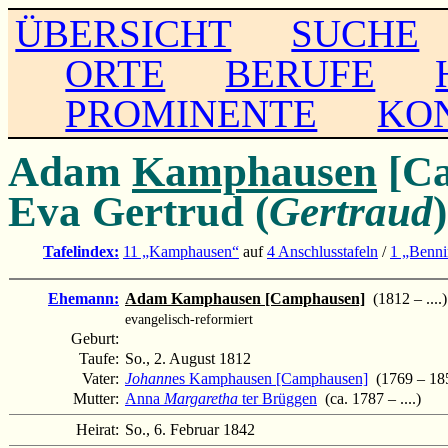
ÜBERSICHT
SUCHE
ORTE
BERUFE
PROMINENTE
KO
Adam
Kamphausen
[C
Eva Gertrud (
Gertraud
Tafelindex:
11 „Kamphausen“
auf
4 Anschlusstafeln
/
1 „Benn
Ehemann:
Adam Kamphausen [Camphausen]
(1812 – ....)
evangelisch-reformiert
Geburt:
Taufe:
So., 2. August 1812
Vater:
Johann
es Kamphausen [Camphausen]
(1769 – 18
Mutter:
Anna
Margaretha
ter Brüggen
(ca. 1787 – ....)
Heirat:
So., 6. Februar 1842