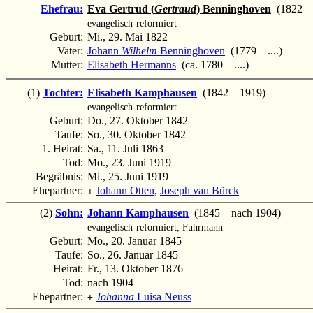
Ehefrau:
Eva Gertrud (
Gertraud
) Benninghoven
(1822 – .
evangelisch-reformiert
Geburt:
Mi., 29. Mai 1822
Vater:
Johann
Wilhelm
Benninghoven
(1779 – ....)
Mutter:
Elisabeth Hermanns
(ca. 1780 – ....)
(1)
Tochter:
Elisabeth Kamphausen
(1842 – 1919)
evangelisch-reformiert
Geburt:
Do., 27. Oktober 1842
Taufe:
So., 30. Oktober 1842
1. Heirat:
Sa., 11. Juli 1863
Tod:
Mo., 23. Juni 1919
Begräbnis:
Mi., 25. Juni 1919
Ehepartner:
Johann Otten
,
Joseph van Bürck
+
(2)
Sohn:
Johann Kamphausen
(1845 – nach 1904)
evangelisch-reformiert; Fuhrmann
Geburt:
Mo., 20. Januar 1845
Taufe:
So., 26. Januar 1845
Heirat:
Fr., 13. Oktober 1876
Tod:
nach 1904
Ehepartner:
Johanna
Luisa Neuss
+