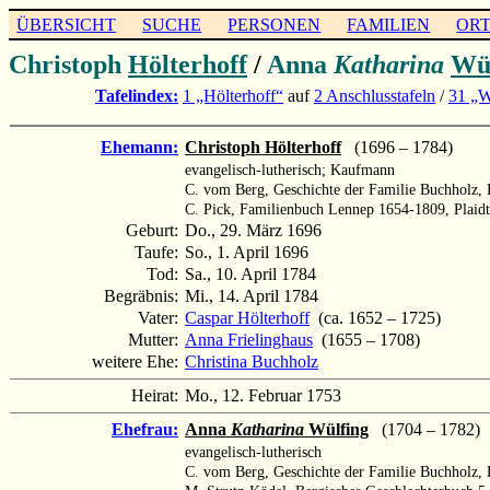
ÜBERSICHT
SUCHE
PERSONEN
FAMILIEN
OR
Christoph
Hölterhoff
/
Anna
Katharina
Wül
Tafelindex:
1 „Hölterhoff“
auf
2 Anschlusstafeln
/
31 „W
Ehemann:
Christoph Hölterhoff
(1696 – 1784)
evangelisch-lutherisch; Kaufmann
C. vom Berg, Geschichte der Familie Buchholz, D
C. Pick, Familienbuch Lennep 1654-1809, Plaidt
Geburt:
Do., 29. März 1696
Taufe:
So., 1. April 1696
Tod:
Sa., 10. April 1784
Begräbnis:
Mi., 14. April 1784
Vater:
Caspar Hölterhoff
(ca. 1652 – 1725)
Mutter:
Anna Frielinghaus
(1655 – 1708)
weitere Ehe:
Christina Buchholz
Heirat:
Mo., 12. Februar 1753
Ehefrau:
Anna
Katharina
Wülfing
(1704 – 1782)
evangelisch-lutherisch
C. vom Berg, Geschichte der Familie Buchholz, D