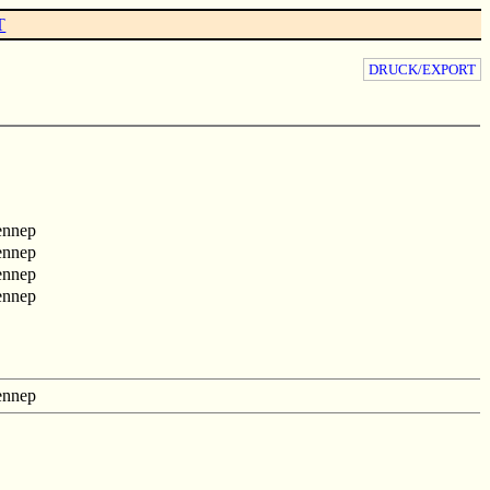
T
DRUCK/EXPORT
ennep
ennep
ennep
ennep
ennep