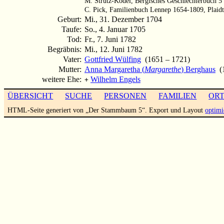
M. Strutz-Ködel, Bergisches Geschlechterbuch 5
C. Pick, Familienbuch Lennep 1654-1809, Plaidt
Geburt:
Mi., 31. Dezember 1704
Taufe:
So., 4. Januar 1705
Tod:
Fr., 7. Juni 1782
Begräbnis:
Mi., 12. Juni 1782
Vater:
Gottfried Wülfing
(1651 – 1721)
Mutter:
Anna Margaretha (
Margarethe
) Berghaus
(1
weitere Ehe:
Wilhelm Engels
+
ÜBERSICHT
SUCHE
PERSONEN
FAMILIEN
OR
HTML-Seite generiert von „Der Stammbaum 5“. Export und Layout
optimi