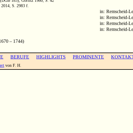
 (DGB 183), Görlitz 1980, S. 42
 2014, S. 2983 f.
in:
Remscheid-L
in:
Remscheid-L
in:
Remscheid-L
in:
Remscheid-L
670 – 1744)
TE
BERUFE
HIGHLIGHTS
PROMINENTE
KONTAK
ert
von F. H.