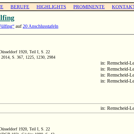
TE
BERUFE
HIGHLIGHTS
PROMINENTE
KONTAK
fing
ülfing“
auf
20 Anschlusstafeln
üsseldorf 1920, Teil I, S. 22
 2014, S. 367, 1225, 1230, 2984
in:
Remscheid-L
in:
Remscheid-L
in:
Remscheid-L
in:
Remscheid-L
in:
Remscheid-L
üsseldorf 1920, Teil I, S. 22