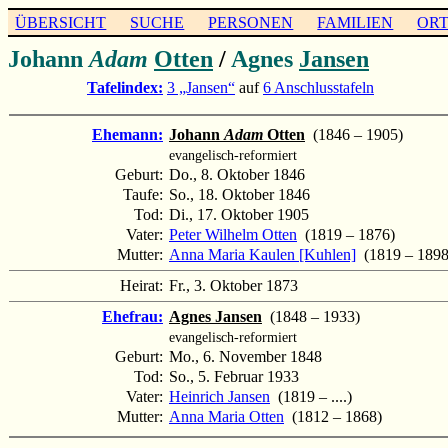
ÜBERSICHT
SUCHE
PERSONEN
FAMILIEN
OR
Johann
Adam
Otten
/
Agnes
Jansen
Tafelindex:
3 „Jansen“
auf
6 Anschlusstafeln
Ehemann:
Johann
Adam
Otten
(1846 – 1905)
evangelisch-reformiert
Geburt:
Do., 8. Oktober 1846
Taufe:
So., 18. Oktober 1846
Tod:
Di., 17. Oktober 1905
Vater:
Peter Wilhelm Otten
(1819 – 1876)
Mutter:
Anna Maria Kaulen [Kuhlen]
(1819 – 1898
Heirat:
Fr., 3. Oktober 1873
Ehefrau:
Agnes Jansen
(1848 – 1933)
evangelisch-reformiert
Geburt:
Mo., 6. November 1848
Tod:
So., 5. Februar 1933
Vater:
Heinrich Jansen
(1819 – ....)
Mutter:
Anna Maria Otten
(1812 – 1868)