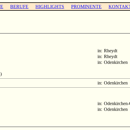
TE
BERUFE
HIGHLIGHTS
PROMINENTE
KONTAK
in:
Rheydt
in:
Rheydt
in:
Odenkirchen
)
in:
Odenkirchen
in:
Odenkirchen-
in:
Odenkirchen