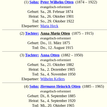
(1)
Sohn:
Peter Wilhelm Otten
(1874 – 1922)
evangelisch-reformiert
Geburt:
Sa., 28. Februar 1874
Heirat:
Sa., 26. Oktober 1901
Tod:
So., 29. Oktober 1922
Ehepartner:
Maria Heck
(2)
Tochter:
Anna
Maria
Otten
(1875 – 1915)
evangelisch-reformiert
Geburt:
Do., 11. März 1875
Tod:
Do., 12. August 1915
(3)
Tochter:
Anna Otten
(1882 – 1950)
evangelisch-reformiert
Geburt:
Sa., 21. Oktober 1882
Heirat:
Sa., 2. Dezember 1905
Tod:
Sa., 4. November 1950
Ehepartner:
Wilhelm Kellers
(4)
Sohn:
Hermann
Heinrich Otten
(1885 – 1965)
evangelisch-reformiert
Geburt:
Di., 8. September 1885
Heirat:
Sa., 4. September 1920
Tod:
Mi., 20. Oktober 1965