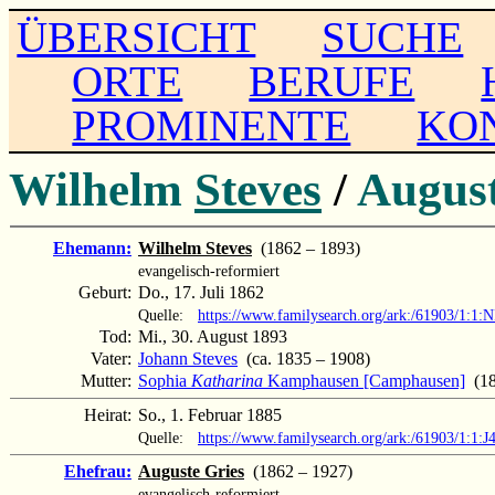
ÜBERSICHT
SUCHE
ORTE
BERUFE
PROMINENTE
KO
Wilhelm
Steves
/
Augus
Ehemann:
Wilhelm Steves
(1862 – 1893)
evangelisch-reformiert
Geburt:
Do., 17. Juli 1862
Quelle:
https://www.familysearch.org/ark:/61903/1:1
Tod:
Mi., 30. August 1893
Vater:
Johann Steves
(ca. 1835 – 1908)
Mutter:
Sophia
Katharina
Kamphausen [Camphausen]
(18
Heirat:
So., 1. Februar 1885
Quelle:
https://www.familysearch.org/ark:/61903/1:1:
Ehefrau:
Auguste Gries
(1862 – 1927)
evangelisch-reformiert