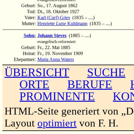
Geburt:
So., 17. August 1862
Tod:
Di., 18. Oktober 1927
Vater:
Karl (
Carl
) Gries
(1835 – ....)
Mutter:
Henriette
Luise
Kuhlmann
(1835 – ....)
Sohn:
Johann Steves
(1885 – ....)
evangelisch-reformiert
Geburt:
Fr., 22. Mai 1885
Heirat:
Fr., 19. November 1909
Ehepartner:
Maria Anna Waters
ÜBERSICHT
SUCHE
ORTE
BERUFE
PROMINENTE
KO
HTML-Seite generiert von „
Layout
optimiert
von F. H.