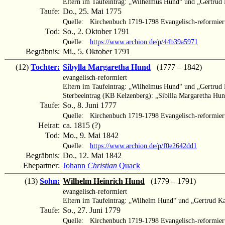
Eltern im Taufeintrag: „Wilhelmus Hund“ und „Gertru
Taufe:
Do., 25. Mai 1775
Quelle:
Kirchenbuch 1719-1798 Evangelisch-reformier
Tod:
So., 2. Oktober 1791
Quelle:
https://www.archion.de/p/44b39a5971
Begräbnis:
Mi., 5. Oktober 1791
(12)
Tochter:
Sibylla Margaretha Hund
(1777 – 1842)
evangelisch-reformiert
Eltern im Taufeintrag: „Wilhelmus Hund“ und „Gertru
Sterbeeintrag (KB Kelzenberg): „Sibilla Margaretha Hu
Taufe:
So., 8. Juni 1777
Quelle:
Kirchenbuch 1719-1798 Evangelisch-reformier
Heirat:
ca. 1815 (?)
Tod:
Mo., 9. Mai 1842
Quelle:
https://www.archion.de/p/f0e2642dd1
Begräbnis:
Do., 12. Mai 1842
Ehepartner:
Johann
Christian
Quack
(13)
Sohn:
Wilhelm Heinrich Hund
(1779 – 1791)
evangelisch-reformiert
Eltern im Taufeintrag: „Wilhelm Hund“ und „Gertrud 
Taufe:
So., 27. Juni 1779
Quelle:
Kirchenbuch 1719-1798 Evangelisch-reformier