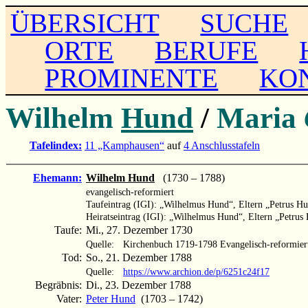
ÜBERSICHT
SUCHE
ORTE
BERUFE
PROMINENTE
KO
Wilhelm
Hund
/
Maria
Tafelindex:
11 „Kamphausen“
auf
4 Anschlusstafeln
Ehemann:
Wilhelm Hund
(1730 – 1788)
evangelisch-reformiert
Taufeintrag (IGI): „Wilhelmus Hund“, Eltern „Petrus 
Heiratseintrag (IGI): „Wilhelmus Hund“, Eltern „Petru
Taufe:
Mi., 27. Dezember 1730
Quelle:
Kirchenbuch 1719-1798 Evangelisch-reformier
Tod:
So., 21. Dezember 1788
Quelle:
https://www.archion.de/p/6251c24f17
Begräbnis:
Di., 23. Dezember 1788
Vater:
Peter Hund
(1703 – 1742)