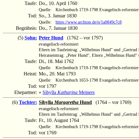
Taufe:
Do., 10. April 1760
Quelle:
Kirchenbuch 1719-1798 Evangelisch-reformier
Tod:
So., 3. Januar 1830
Quelle:
https://www.archion.de/p/1a0849c7c8
Begräbnis:
Do., 7. Januar 1830
(5)
Sohn:
Peter Hund
(1762 – vor 1797)
evangelisch-reformiert
Eltern im Taufeintrag: „Wilhelmus Hund“ und „Gertru
Heiratseintrag: „Peter Hund“, Eltern „Wilhelmus Hund
Taufe:
Di., 18. Mai 1762
Quelle:
Kirchenbuch 1719-1798 Evangelisch-reformier
Heirat:
Mo., 20. Mai 1793
Quelle:
Kirchenbuch 1653-1798 Evangelisch-reformier
Tod:
vor 1797
Ehepartner:
Sibylla
Katharina
Meiners
+
(6)
Tochter:
Sibylla
Margaretha
Hund
(1764 – vor 1769)
evangelisch-reformiert
Eltern im Taufeintrag: „Wilhelmus Hund“ und „Gertru
Taufe:
Fr., 10. August 1764
Quelle:
Kirchenbuch 1719-1798 Evangelisch-reformier
Tod:
vor 1769