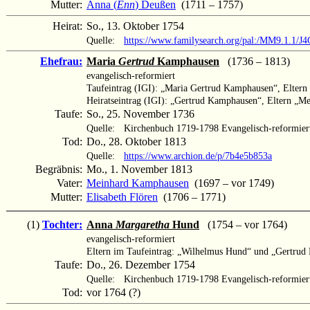
Mutter:
Anna (
Enn
) Deußen
(1711 – 1757)
Heirat:
So., 13. Oktober 1754
Quelle:
https://www.familysearch.org/pal:/MM9.1.1/
Ehefrau:
Maria
Gertrud
Kamphausen
(1736 – 1813)
evangelisch-reformiert
Taufeintrag (IGI): „Maria Gertrud Kamphausen“, Elter
Heiratseintrag (IGI): „Gertrud Kamphausen“, Eltern „M
Taufe:
So., 25. November 1736
Quelle:
Kirchenbuch 1719-1798 Evangelisch-reformier
Tod:
Do., 28. Oktober 1813
Quelle:
https://www.archion.de/p/7b4e5b853a
Begräbnis:
Mo., 1. November 1813
Vater:
Meinhard Kamphausen
(1697 – vor 1749)
Mutter:
Elisabeth Flören
(1706 – 1771)
(1)
Tochter:
Anna
Margaretha
Hund
(1754 – vor 1764)
evangelisch-reformiert
Eltern im Taufeintrag: „Wilhelmus Hund“ und „Gertru
Taufe:
Do., 26. Dezember 1754
Quelle:
Kirchenbuch 1719-1798 Evangelisch-reformier
Tod:
vor 1764 (?)