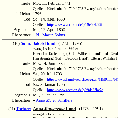
Taufe:
Mo., 11. Februar 1771
Quelle:
Kirchenbuch 1719-1798 Evangelisch-reformier
1. Heirat:
1796
Tod:
So., 14. April 1850
Quelle:
https://www.archion.de/p/a9e4c4e79f
Begräbnis:
Mi., 17. April 1850
Ehepartner:
N.
,
Martin Sohns
+
(10)
Sohn:
Jakob Hund
(1773 – 1795)
evangelisch-reformiert; Weber
Eltern im Taufeintrag (IGI): „Wilhelm Hund“ und „Ger
Heiratseintrag (IGI): „Jacobus Hund“, Eltern „Wilhel
Taufe:
Mo., 14. Juni 1773
Quelle:
Kirchenbuch 1719-1798 Evangelisch-reformier
Heirat:
Sa., 20. Juli 1793
Quelle:
https://www.familysearch.org/pal:/MM9.1.1/J
Tod:
Sa., 3. Januar 1795
Quelle:
https://www.archion.de/p/c9da33bc7c
Begräbnis:
Mi., 7. Januar 1795
Ehepartner:
Anna
Maria
Schiffers
+
(11)
Tochter:
Anna
Margaretha
Hund
(1775 – 1791)
evangelisch-reformiert