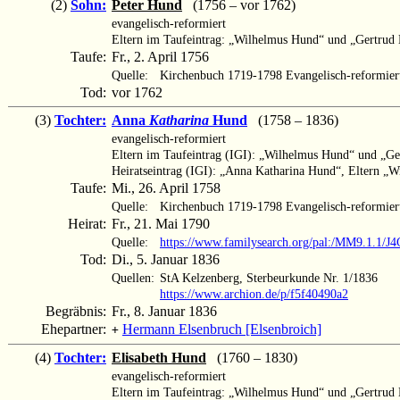
(2)
Sohn:
Peter Hund
(1756 – vor 1762)
evangelisch-reformiert
Eltern im Taufeintrag: „Wilhelmus Hund“ und „Gertru
Taufe:
Fr., 2. April 1756
Quelle:
Kirchenbuch 1719-1798 Evangelisch-reformier
Tod:
vor 1762
(3)
Tochter:
Anna
Katharina
Hund
(1758 – 1836)
evangelisch-reformiert
Eltern im Taufeintrag (IGI): „Wilhelmus Hund“ und „G
Heiratseintrag (IGI): „Anna Katharina Hund“, Eltern 
Taufe:
Mi., 26. April 1758
Quelle:
Kirchenbuch 1719-1798 Evangelisch-reformier
Heirat:
Fr., 21. Mai 1790
Quelle:
https://www.familysearch.org/pal:/MM9.1.1/
Tod:
Di., 5. Januar 1836
Quellen:
StA Kelzenberg, Sterbeurkunde Nr. 1/1836
https://www.archion.de/p/f5f40490a2
Begräbnis:
Fr., 8. Januar 1836
Ehepartner:
Hermann Elsenbruch [Elsenbroich]
+
(4)
Tochter:
Elisabeth Hund
(1760 – 1830)
evangelisch-reformiert
Eltern im Taufeintrag: „Wilhelmus Hund“ und „Gertru