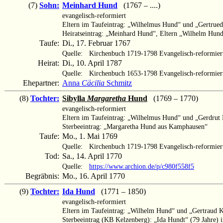
(7)
Sohn:
Meinhard Hund
(1767 – ....)
evangelisch-reformiert
Eltern im Taufeintrag: „Wilhelmus Hund“ und „Gertru
Heiratseintrag: „Meinhard Hund“, Eltern „Wilhelm Hu
Taufe:
Di., 17. Februar 1767
Quelle:
Kirchenbuch 1719-1798 Evangelisch-reformier
Heirat:
Di., 10. April 1787
Quelle:
Kirchenbuch 1653-1798 Evangelisch-reformier
Ehepartner:
Anna
Cäcilia
Schmitz
(8)
Tochter:
Sibylla
Margaretha
Hund
(1769 – 1770)
evangelisch-reformiert
Eltern im Taufeintrag: „Wilhelmus Hund“ und „Gerdru
Sterbeeintrag: „Margaretha Hund aus Kamphausen“
Taufe:
Mo., 1. Mai 1769
Quelle:
Kirchenbuch 1719-1798 Evangelisch-reformier
Tod:
Sa., 14. April 1770
Quelle:
https://www.archion.de/p/c980f558f5
Begräbnis:
Mo., 16. April 1770
(9)
Tochter:
Ida Hund
(1771 – 1850)
evangelisch-reformiert
Eltern im Taufeintrag: „Wilhelm Hund“ und „Gertraud
Sterbeeintrag (KB Kelzenberg): „Ida Hundt“ (79 Jahre)