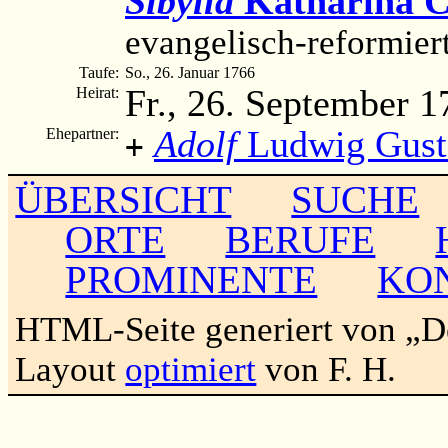
Sibylla
Katharina 
evangelisch-reformier
Taufe:
So., 26. Januar 1766
Fr., 26. September 1
Heirat:
Adolf
Ludwig Gusto
Ehepartner:
+
ÜBERSICHT
SUCHE
ORTE
BERUFE
PROMINENTE
KO
HTML-Seite generiert von „
Layout
optimiert
von F. H.