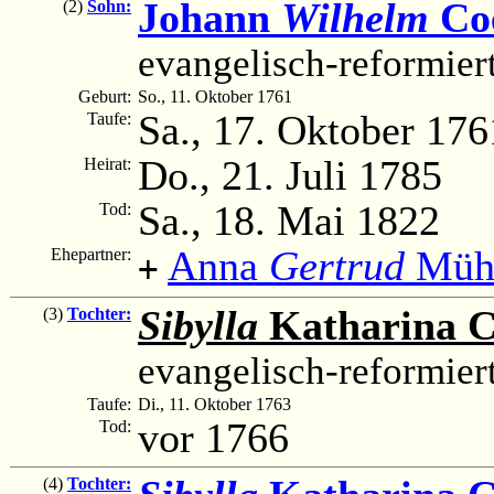
Johann
Wilhelm
Co
(2)
Sohn:
evangelisch-reformier
Geburt:
So., 11. Oktober 1761
Sa., 17. Oktober 176
Taufe:
Do., 21. Juli 1785
Heirat:
Sa., 18. Mai 1822
Tod:
Anna
Gertrud
Müh
Ehepartner:
+
Sibylla
Katharina 
(3)
Tochter:
evangelisch-reformier
Taufe:
Di., 11. Oktober 1763
vor 1766
Tod:
(4)
Tochter: