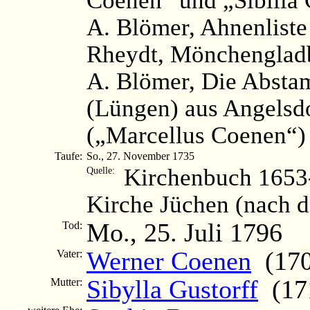
A. Blömer, Ahnenliste
Rheydt, Mönchengladb
A. Blömer, Die Abst
(Lüngen) aus Angelsd
(„Marcellus Coenen“)
Taufe:
So., 27. November 1735
Kirchenbuch 1653-
Quelle:
Kirche Jüchen (nach 
Mo., 25. Juli 1796
Tod:
Werner Coenen
(1707
Vater:
Sibylla Gustorff
(171
Mutter: