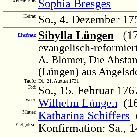
Sophia Bresges
weitere Ehe:
So., 4. Dezember 17
Heirat:
Sibylla Lüngen
(173
Ehefrau:
evangelisch-reformier
A. Blömer, Die Abst
(Lüngen) aus Angelsd
Taufe:
Di., 21. August 1731
So., 15. Februar 176
Tod:
Wilhelm Lüngen
(16
Vater:
Katharina Schiffers
(
Mutter:
Konfirmation: Sa., 
Ereignisse: