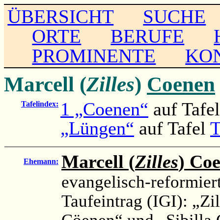
ÜBERSICHT
SUCHE
ORTE
BERUFE
PROMINENTE
KO
Marcell (
Zilles
)
Coenen
1 „Coenen“
auf Tafe
Tafelindex:
„Lüngen“
auf Tafel
T
Marcell (
Zilles
) Co
Ehemann:
evangelisch-reformier
Taufeintrag (IGI): „Z
Cöenen“ und „Sibilla 