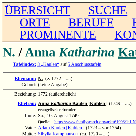
ÜBERSICHT
SUCHE
ORTE
BERUFE
PROMINENTE
KO
N.
/
Anna
Katharina
Ka
Tafelindex:
8 „Kaulen“
auf
5 Anschlusstafeln
Ehemann:
N.
(∞ 1772 – ....)
Geburt:
(keine Angabe)
Beziehung:
1772 (außerehelich)
Ehefrau:
Anna
Katharina
Kaulen [Kuhlen]
(1749 – ....)
evangelisch-reformiert
Taufe:
So., 10. August 1749
Quelle:
https://www.familysearch.org/ark:/61903/1:1
Vater:
Adam Kaulen [Kuhlen]
(1723 – vor 1754)
Mutter:
Sibylla Kamphausen
(ca. 1720 – ....)