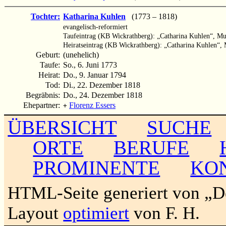
Tochter:
Katharina Kuhlen
(1773 – 1818)
evangelisch-reformiert
Taufeintrag (KB Wickrathberg): „Catharina Kuhlen“, Mu
Heiratseintrag (KB Wickrathberg): „Catharina Kuhlen“, 
Geburt:
(unehelich)
Taufe:
So., 6. Juni 1773
Heirat:
Do., 9. Januar 1794
Tod:
Di., 22. Dezember 1818
Begräbnis:
Do., 24. Dezember 1818
Ehepartner:
Florenz Essers
+
ÜBERSICHT
SUCHE
ORTE
BERUFE
PROMINENTE
KO
HTML-Seite generiert von „
Layout
optimiert
von F. H.