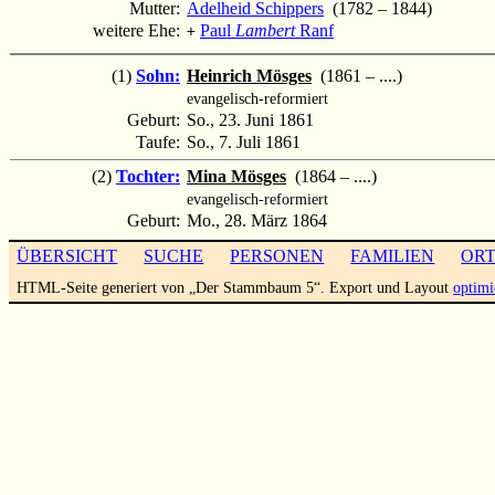
Mutter:
Adelheid Schippers
(1782 – 1844)
weitere Ehe:
Paul
Lambert
Ranf
+
(1)
Sohn:
Heinrich Mösges
(1861 – ....)
evangelisch-reformiert
Geburt:
So., 23. Juni 1861
Taufe:
So., 7. Juli 1861
(2)
Tochter:
Mina Mösges
(1864 – ....)
evangelisch-reformiert
Geburt:
Mo., 28. März 1864
ÜBERSICHT
SUCHE
PERSONEN
FAMILIEN
OR
HTML-Seite generiert von „Der Stammbaum 5“. Export und Layout
optimi