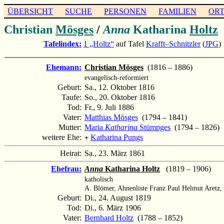
ÜBERSICHT
SUCHE
PERSONEN
FAMILIEN
OR
Christian
Mösges
/
Anna
Katharina
Holtz
Tafelindex:
1 „Holtz“
auf Tafel
Krafft–Schnitzler
(
JPG
)
Ehemann:
Christian Mösges
(1816 – 1886)
evangelisch-reformiert
Geburt:
Sa., 12. Oktober 1816
Taufe:
So., 20. Oktober 1816
Tod:
Fr., 9. Juli 1886
Vater:
Matthias Mösges
(1794 – 1841)
Mutter:
Maria
Katharina
Stümpges
(1794 – 1826)
weitere Ehe:
Katharina Pungs
+
Heirat:
Sa., 23. März 1861
Ehefrau:
Anna
Katharina Holtz
(1819 – 1906)
katholisch
A. Blömer, Ahnenliste Franz Paul Helmut Aretz
Geburt:
Di., 24. August 1819
Tod:
Di., 6. März 1906
Vater:
Bernhard Holtz
(1788 – 1852)