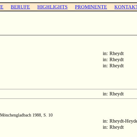
TE
BERUFE
HIGHLIGHTS
PROMINENTE
KONTAK
in:
Rheydt
in:
Rheydt
in:
Rheydt
in:
Rheydt
, Mönchengladbach 1988, S. 10
in:
Rheydt-Heyd
in:
Rheydt