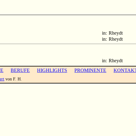
in:
Rheydt
in:
Rheydt
in:
Rheydt
TE
BERUFE
HIGHLIGHTS
PROMINENTE
KONTAK
ert
von F. H.