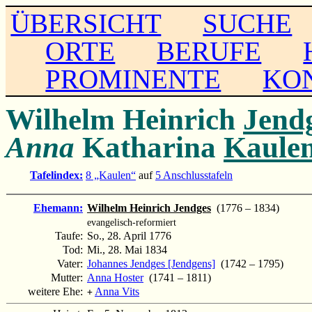
ÜBERSICHT
SUCHE
ORTE
BERUFE
PROMINENTE
KO
Wilhelm Heinrich
Jend
Anna
Katharina
Kaule
Tafelindex:
8 „Kaulen“
auf
5 Anschlusstafeln
Ehemann:
Wilhelm Heinrich Jendges
(1776 – 1834)
evangelisch-reformiert
Taufe:
So., 28. April 1776
Tod:
Mi., 28. Mai 1834
Vater:
Johannes Jendges [Jendgens]
(1742 – 1795)
Mutter:
Anna Hoster
(1741 – 1811)
weitere Ehe:
Anna Vits
+