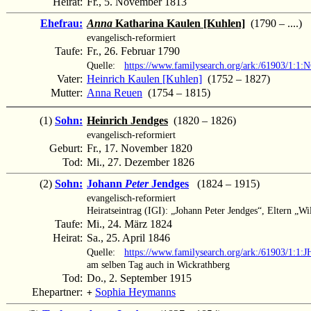
Heirat:
Fr., 5. November 1813
Ehefrau:
Anna
Katharina Kaulen [Kuhlen]
(1790 – ....)
evangelisch-reformiert
Taufe:
Fr., 26. Februar 1790
Quelle:
https://www.familysearch.org/ark:/61903/1:
Vater:
Heinrich Kaulen [Kuhlen]
(1752 – 1827)
Mutter:
Anna Reuen
(1754 – 1815)
(1)
Sohn:
Heinrich Jendges
(1820 – 1826)
evangelisch-reformiert
Geburt:
Fr., 17. November 1820
Tod:
Mi., 27. Dezember 1826
(2)
Sohn:
Johann
Peter
Jendges
(1824 – 1915)
evangelisch-reformiert
Heiratseintrag (IGI): „Johann Peter Jendges“, Eltern „
Taufe:
Mi., 24. März 1824
Heirat:
Sa., 25. April 1846
Quelle:
https://www.familysearch.org/ark:/61903/1:
am selben Tag auch in Wickrathberg
Tod:
Do., 2. September 1915
Ehepartner:
Sophia Heymanns
+