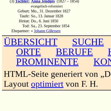
(3)
Tochter:
Anna Jendges
(1827 – 1854)
evangelisch-reformiert
Geburt:
Mo., 31. Dezember 1827
Taufe:
So., 13. Januar 1828
Heirat:
Do., 6. Juni 1850
Tod:
Sa., 23. September 1854
Ehepartner:
Johann Gillessen
+
ÜBERSICHT
SUCHE
ORTE
BERUFE
PROMINENTE
KO
HTML-Seite generiert von „
Layout
optimiert
von F. H.