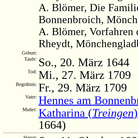
A. Blömer, Die Famili
Bonnenbroich, Mönche
A. Blömer, Vorfahren 
Rheydt, Mönchengladb
Geburt:
So., 20. März 1644
Taufe:
Mi., 27. März 1709
Tod:
Fr., 29. März 1709
Begräbnis:
Hennes am Bonnenb
Vater:
Katharina (
Treingen
Mutter:
1664)
Heirat: