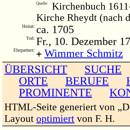
Kirchenbuch 1611-
Quelle:
Kirche Rheydt (nach 
ca. 1705
Heirat:
Fr., 10. Dezember 1
Tod:
Wimmer Schmitz
Ehepartner:
+
ÜBERSICHT
SUCHE
ORTE
BERUFE
PROMINENTE
KO
HTML-Seite generiert von „
Layout
optimiert
von F. H.