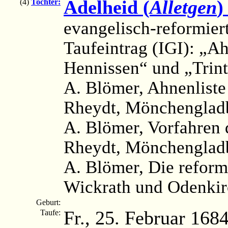
Adelheid (
Älletgen
)
(4)
Tochter:
evangelisch-reformier
Taufeintrag (IGI): „A
Hennissen“ und „Trin
A. Blömer, Ahnenliste 
Rheydt, Mönchengladb
A. Blömer, Vorfahren 
Rheydt, Mönchengladb
A. Blömer, Die reform
Wickrath und Odenkir
Geburt:
Fr., 25. Februar 168
Taufe: