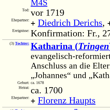
M4S
vor 1719
Tod:
Diedrich Derichs
,
Ehepartner:
+
Konfirmation: Fr., 2
Ereignisse:
Katharina (
Tringen
(3)
Tochter:
evangelisch-reformier
Anschluss an die Elte
„Johannes“ und „Katha
Geburt:
ca. 1678
ca. 1700
Heirat:
Florenz Haupts
Ehepartner:
+