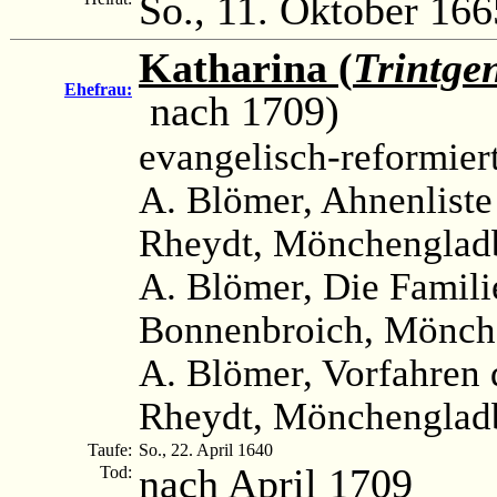
So., 11. Oktober 166
Katharina (
Trintge
Ehefrau:
nach 1709)
evangelisch-reformier
A. Blömer, Ahnenliste 
Rheydt, Mönchengladb
A. Blömer, Die Famili
Bonnenbroich, Mönche
A. Blömer, Vorfahren 
Rheydt, Mönchengladb
Taufe:
So., 22. April 1640
nach April 1709
Tod: