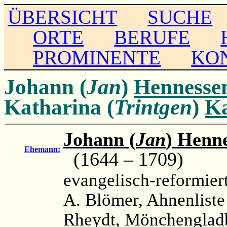
ÜBERSICHT
SUCHE
ORTE
BERUFE
PROMINENTE
KO
Johann (
Jan
)
Hennesse
Katharina (
Trintgen
)
K
Johann (
Jan
) Henn
Ehemann:
(1644 – 1709)
evangelisch-reformier
A. Blömer, Ahnenliste 
Rheydt, Mönchengladb