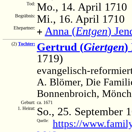
Mo., 14. April 1710
Tod:
Mi., 16. April 1710
Begräbnis:
Anna (
Entgen
) Jen
Ehepartner:
+
Gertrud (
Giertgen
)
(2)
Tochter:
1719)
evangelisch-reformier
A. Blömer, Die Famili
Bonnenbroich, Mönche
Geburt:
ca. 1671
So., 25. September 
1. Heirat:
https://www.famil
Quelle: