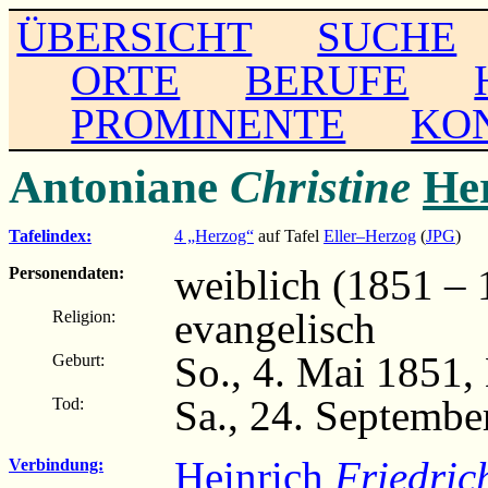
ÜBERSICHT
SUCHE
ORTE
BERUFE
PROMINENTE
KO
Antoniane
Christine
He
Tafelindex:
4 „Herzog“
auf Tafel
Eller–Herzog
(
JPG
)
weiblich (1851 – 
Personendaten:
evangelisch
Religion:
So., 4. Mai 1851
Geburt:
Sa., 24. Septembe
Tod:
Heinrich
Friedric
Verbindung: