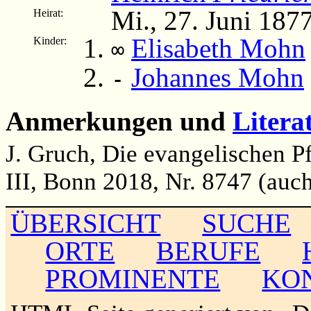
Mi., 27. Juni 187
Heirat:
Elisabeth Mohn
Kinder:
∞
Johannes Mohn
-
Anmerkungen und
Litera
J. Gruch, Die evangelischen P
III, Bonn 2018, Nr. 8747 (auch
ÜBERSICHT
SUCHE
ORTE
BERUFE
PROMINENTE
KO