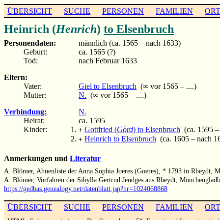
ÜBERSICHT
SUCHE
PERSONEN
FAMILIEN
OR
Heinrich (
Henrich
)
to Elsenbruch
Personendaten:
männlich (ca. 1565 – nach 1633)
Geburt:
ca. 1565 (?)
Tod:
nach Februar 1633
Eltern:
Vater:
Giel to Elsenbruch
(∞ vor 1565 – ....)
Mutter:
N.
(∞ vor 1565 – ....)
Verbindung:
N.
Heirat:
ca. 1595
Kinder:
Gottfried (
Görd
) to Elsenbruch
(ca. 1595 –
+
Heinrich to Elsenbruch
(ca. 1605 – nach 1
+
Anmerkungen und
Literatur
A. Blömer, Ahnenliste der Anna Sophia Joeres (Goeres), * 1793 in Rheydt, 
A. Blömer, Vorfahren der Sibylla Gertrud Jendges aus Rheydt, Mönchengladb
https://gedbas.genealogy.net/datenblatt.jsp?nr=1024068868
ÜBERSICHT
SUCHE
PERSONEN
FAMILIEN
OR