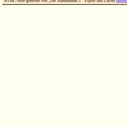
HTML-Seite generiert von „Der Stammbaum 5“. Export und Layout
optimi