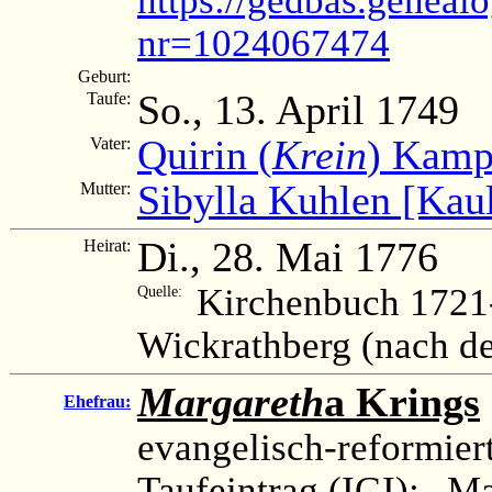
nr=1024067474
Geburt:
So., 13. April 1749
Taufe:
Quirin (
Krein
) Kamp
Vater:
Sibylla Kuhlen [Kau
Mutter:
Di., 28. Mai 1776
Heirat:
Kirchenbuch 1721
Quelle:
Wickrathberg (nach d
Margareth
a Krings
Ehefrau:
evangelisch-reformier
Taufeintrag (IGI): „M