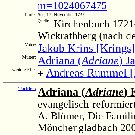
nr=1024067475
Taufe:
So., 17. November 1737
Kirchenbuch 1721
Quelle:
Wickrathberg (nach d
Jakob Krins [Krings
Vater:
Adriana (
Adriane
) J
Mutter:
Andreas Rummel 
weitere Ehe:
+
Adriana (
Adriane
)
Tochter:
evangelisch-reformier
A. Blömer, Die Famil
Mönchengladbach 200