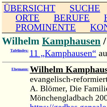
ÜBERSICHT
SUCHE
ORTE
BERUFE
PROMINENTE
KO
Wilhelm
Kamphausen
11 „Kamphausen“
a
Tafelindex:
Wilhelm Kamphau
Ehemann:
evangelisch-reformier
A. Blömer, Die Famil
Mönchengladbach 200
https://gedbas.genealo