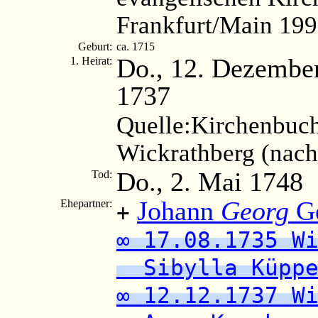
Frankfurt/Main 199
Geburt:
ca. 1715
Do., 12. Dezembe
1. Heirat:
1737
Quelle:
Kirchenbuch
Wickrathberg (nach
Do., 2. Mai 1748
Tod:
Johann
Georg
Ge
Ehepartner:
+
∞ 17.08.1735 W
Sibylla Küppe
∞ 12.12.1737 W