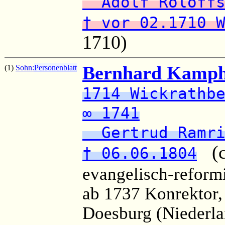
Adolf Roloff
† vor 02.1710 
1710)
Bernhard Kamph
(1)
Sohn:
Personenblatt
1714 Wickrathb
∞ 1741
Gertrud Ramri
(ca
† 06.06.1804
evangelisch-reformi
ab 1737 Konrektor,
Doesburg (Niederla