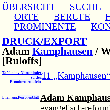
ÜBERSICHT
SUCHE
ORTE
BERUFE
PROMINENTE
KO
DRUCK/EXPORT
Adam
Kamphausen
/
W
[Ruloffs]
11 „Kamphausen
Tafelindex:
Namenindex
zu den
Prominententafeln
Adam Kamphaus
Ehemann:
Personenblatt
evangelisch-reformi