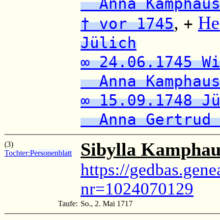
Anna Kamphaus
,
He
† vor 1745
+
Jülich
∞ 24.06.1745 W
Anna Kamphaus
∞ 15.09.1748 J
Anna Gertrud 
Sibylla Kamphau
(3)
Tochter:
Personenblatt
https://gedbas.gene
nr=1024070129
Taufe:
So., 2. Mai 1717