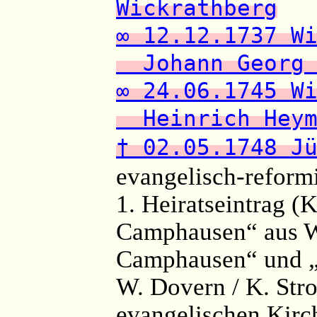
Wickrathberg
∞ 12.12.1737 W
Johann Georg 
∞ 24.06.1745 W
Heinrich Heym
† 02.05.1748 J
evangelisch-reformi
1. Heiratseintrag 
Camphausen“ aus Wi
Camphausen“ und „
W. Dovern / K. Str
evangelischen Kirch