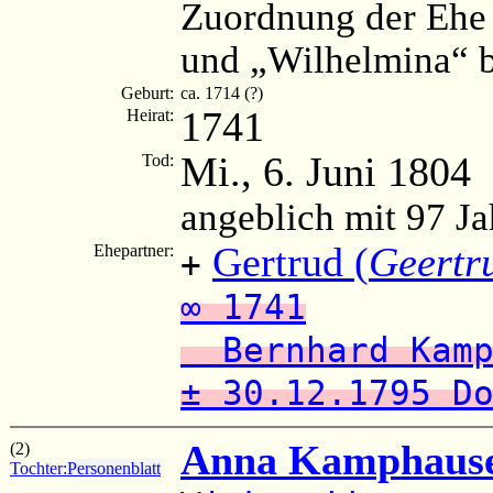
Zuordnung der Ehe
und „Wilhelmina“ b
Geburt:
ca. 1714 (?)
1741
Heirat:
Mi., 6. Juni 1804
Tod:
angeblich mit 97 Ja
Gertrud (
Geertr
Ehepartner:
+
∞ 1741
Bernhard Kamp
± 30.12.1795 D
Anna Kamphause
(2)
Tochter:
Personenblatt