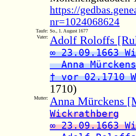
https://gedbas.gene
nr=1024068624
Taufe:
So., 1. August 1677
Adolf Roloffs [Ru
Vater:
∞ 23.09.1663 W
Anna Mürcken
† vor 02.1710 
1710)
Anna Mürckens [
Mutter:
Wickrathberg
∞ 23.09.1663 W