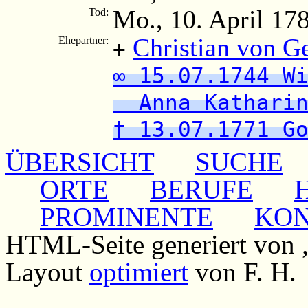
Mo., 10. April 17
Tod:
Christian von G
Ehepartner:
+
∞ 15.07.1744 W
Anna Katharin
† 13.07.1771 G
ÜBERSICHT
SUCHE
ORTE
BERUFE
PROMINENTE
KO
HTML-Seite generiert von
Layout
optimiert
von F. H.