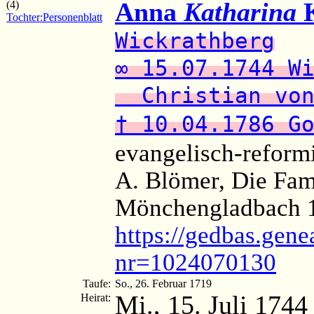
Anna
Katharina
K
(4)
Tochter:
Personenblatt
Wickrathberg
∞ 15.07.1744 W
Christian von
† 10.04.1786 G
evangelisch-reformi
A. Blömer, Die Fam
Mönchengladbach 19
https://gedbas.gene
nr=1024070130
Taufe:
So., 26. Februar 1719
Mi., 15. Juli 1744
Heirat: