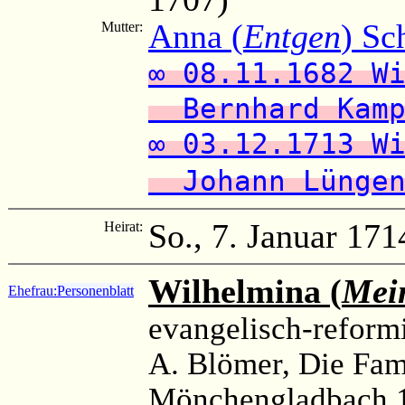
Anna (
Entgen
) Sc
Mutter:
∞ 08.11.1682 W
Bernhard Kamp
∞ 03.12.1713 W
Johann Lünge
So., 7. Januar 171
Heirat:
Wilhelmina (
Mei
Ehefrau:
Personenblatt
evangelisch-reformi
A. Blömer, Die Fam
Mönchengladbach 1