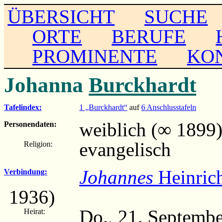
ÜBERSICHT
SUCHE
ORTE
BERUFE
PROMINENTE
KO
Johanna
Burckhardt
Tafelindex:
1 „Burckhardt“
auf
6 Anschlusstafeln
weiblich (∞ 1899
Personendaten:
evangelisch
Religion:
Johannes
Heinrich
Verbindung:
1936)
Do., 21. Septemb
Heirat: