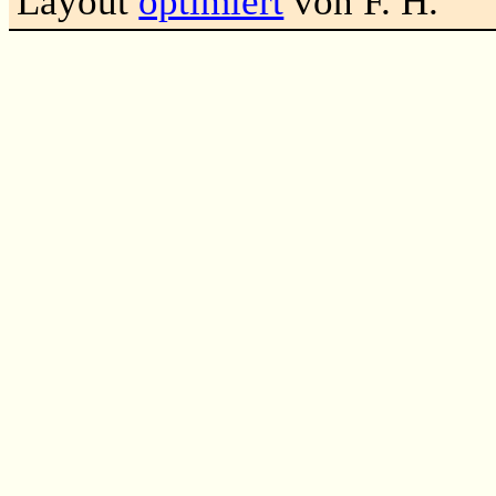
Layout
optimiert
von F. H.