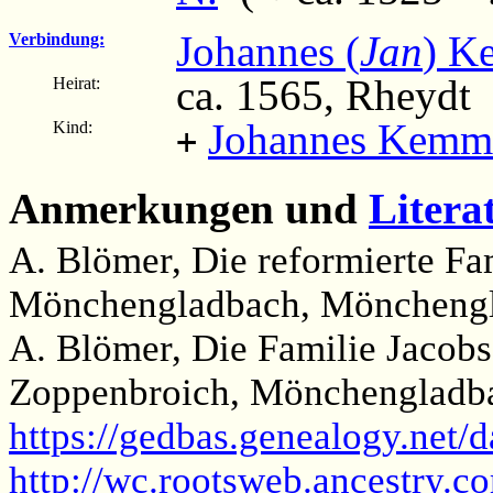
Johannes (
Jan
) K
Verbindung:
ca. 1565, Rheydt
Heirat:
Johannes Kemme
Kind:
+
Anmerkungen und
Litera
A. Blömer, Die reformierte Fa
Mönchengladbach, Mönchengl
A. Blömer, Die Familie Jacobs
Zoppenbroich, Mönchengladba
https://gedbas.genealogy.net/
http://wc.rootsweb.ancestry.c