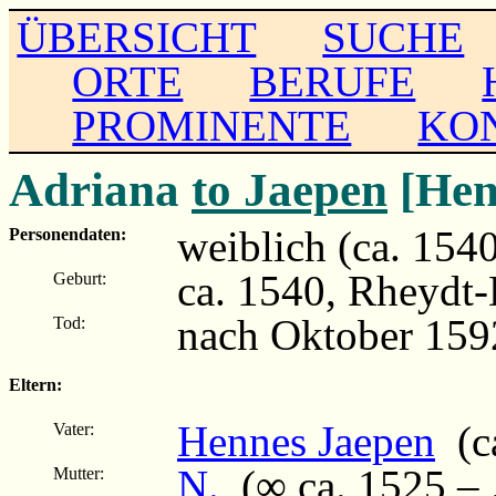
ÜBERSICHT
SUCHE
ORTE
BERUFE
PROMINENTE
KO
Adriana
to Jaepen
[Hen
weiblich (ca. 154
Personendaten:
ca. 1540, Rheydt-
Geburt:
nach Oktober 159
Tod:
Eltern:
Hennes Jaepen
(ca
Vater:
N.
(∞ ca. 1525 – .
Mutter: