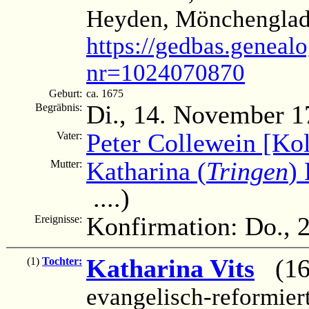
Heyden, Mönchenglad
https://gedbas.genealo
nr=1024070870
Geburt:
ca. 1675
Di., 14. November 1
Begräbnis:
Peter Collewein [Ko
Vater:
Katharina (
Tringen
)
Mutter:
....)
Konfirmation: Do., 
Ereignisse:
Katharina Vits
(169
(1)
Tochter:
evangelisch-reformier