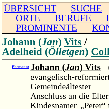
ÜBERSICHT
SUCHE
ORTE
BERUFE
PROMINENTE
KO
Johann (
Jan
)
Vits
/
Adelheid (
Ölletgen
)
Col
Johann (
Jan
) Vits
(
Ehemann:
evangelisch-reformier
Gemeindeältester
Anschluss an die Elte
Kindesnamen „Peter“ 