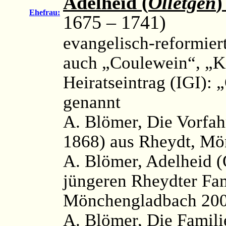
Adelheid (
Ölletgen
)
Ehefrau:
1675 – 1741)
evangelisch-reformier
auch „Coulewein“, „Ko
Heiratseintrag (IGI): 
genannt
A. Blömer, Die Vorfah
1868) aus Rheydt, Mö
A. Blömer, Adelheid (
jüngeren Rheydter Fa
Mönchengladbach 2003
A. Blömer, Die Famil