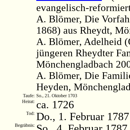
evangelisch-reformier
A. Blömer, Die Vorfah
1868) aus Rheydt, Mö
A. Blömer, Adelheid (
jüngeren Rheydter Fa
Mönchengladbach 2003,
A. Blömer, Die Famil
Heyden, Mönchenglad
Taufe:
So., 21. Oktober 1703
ca. 1726
Heirat:
Do., 1. Februar 1787
Tod:
So., 4. Februar 1787
Begräbnis: