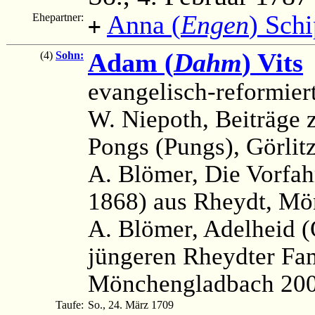
Anna (
Engen
) Sch
Ehepartner:
+
Adam (
Dahm
) Vits
(
(4)
Sohn:
evangelisch-reformier
W. Niepoth, Beiträge 
Pongs (Pungs), Görlitz
A. Blömer, Die Vorfah
1868) aus Rheydt, Mö
A. Blömer, Adelheid (
jüngeren Rheydter Fa
Mönchengladbach 200
Taufe:
So., 24. März 1709