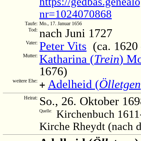
https://gedbas.genealo
nr=1024070868
Taufe:
Mo., 17. Januar 1656
nach Juni 1727
Tod:
Peter Vits
(ca. 1620 
Vater:
Katharina (
Trein
) Mo
Mutter:
1676)
Adelheid (
Ölletgen
weitere Ehe:
+
So., 26. Oktober 169
Heirat:
Kirchenbuch 1611-
Quelle:
Kirche Rheydt (nach 