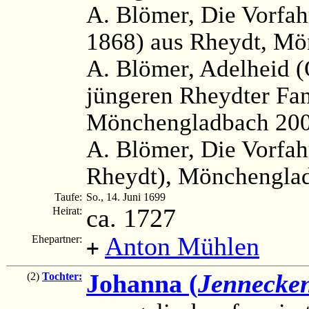
A. Blömer, Die Vorfah
1868) aus Rheydt, Mö
A. Blömer, Adelheid (
jüngeren Rheydter Fa
Mönchengladbach 200
A. Blömer, Die Vorfah
Rheydt), Mönchenglad
Taufe:
So., 14. Juni 1699
ca. 1727
Heirat:
Anton Mühlen
Ehepartner:
+
Johanna (
Jennecke
(2)
Tochter: