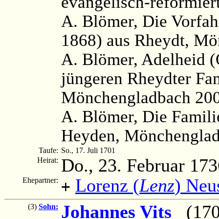
evangelisch-reformier
A. Blömer, Die Vorfah
1868) aus Rheydt, Mö
A. Blömer, Adelheid (
jüngeren Rheydter Fa
Mönchengladbach 200
A. Blömer, Die Famil
Heyden, Mönchenglad
Taufe:
So., 17. Juli 1701
Do., 23. Februar 173
Heirat:
Lorenz (
Lenz
) Neu
Ehepartner:
+
Johannes Vits
(1703
(3)
Sohn: