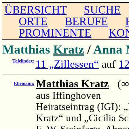
ÜBERSICHT
SUCHE
ORTE
BERUFE
PROMINENTE
KO
Matthias
Kratz
/
Anna 
11 „Zillessen“
auf
12
Tafelindex:
Matthias Kratz
(∞ 1
Ehemann:
aus Iffinghoven
Heiratseintrag (IGI): 
Kratz“ und „Cicilia S
F.-W. Steinfartz, Ahnen