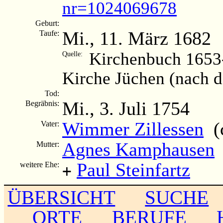
nr=1024069678
Geburt:
Mi., 11. März 1682
Taufe:
Kirchenbuch 1653-
Quelle:
Kirche Jüchen (nach 
Tod:
Mi., 3. Juli 1754
Begräbnis:
Wimmer Zillessen
(c
Vater:
Agnes Kamphausen
Mutter:
Paul Steinfartz
weitere Ehe:
+
ÜBERSICHT
SUCHE
ORTE
BERUFE