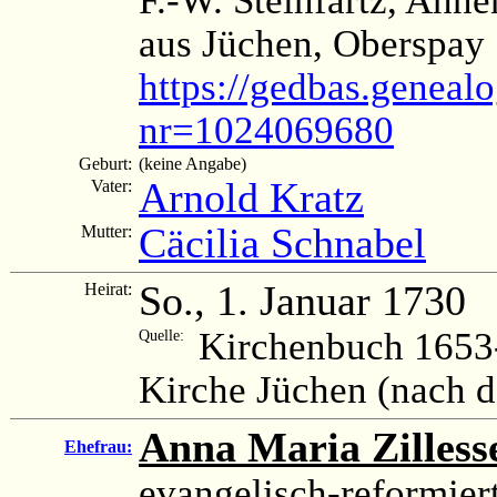
aus Jüchen, Oberspay 
https://gedbas.genealo
nr=1024069680
Geburt:
(keine Angabe)
Arnold Kratz
Vater:
Cäcilia Schnabel
Mutter:
So., 1. Januar 1730
Heirat:
Kirchenbuch 1653-
Quelle:
Kirche Jüchen (nach 
Anna Maria Zilless
Ehefrau:
evangelisch-reformier