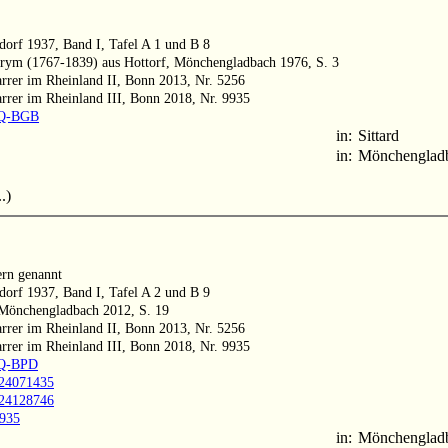
ldorf 1937, Band I, Tafel A 1 und B 8
Prym (1767-1839) aus Hottorf, Mönchengladbach 1976, S. 3
arrer im Rheinland II, Bonn 2013, Nr. 5256
arrer im Rheinland III, Bonn 2018, Nr. 9935
18Q-BGB
in:
Sittard
in:
Mönchenglad
.)
ern genannt
ldorf 1937, Band I, Tafel A 2 und B 9
 Mönchengladbach 2012, S. 19
arrer im Rheinland II, Bonn 2013, Nr. 5256
arrer im Rheinland III, Bonn 2018, Nr. 9935
8Q-BPD
1024071435
1024128746
3935
in:
Mönchenglad