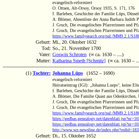
evangelisch-reformiert
O. Ottsen, Alt-Orsoy, Orsoy 1935, S. 171, 176
I. Barleben, Geschichte der Familie Lüps, Düsse
A. Blömer, Ahnenliste der Anna Barbara Judith 
J. Gruch, Die evangelischen Pfarrerinnen und Pf
J. Gruch, Die evangelischen Pfarrerinnen und Pf
https://www.familysearch.org/pal:/MM9.2.1/S
Geburt:
Mi., 20. Oktober 1632
Tod:
So., 21. November 1700
Vater:
Goswin Schroten
(∞ ca. 1630 – ....)
Mutter:
Katharina Smeth [Schmitz]
(∞ ca. 1630 – ...
(1)
Tochter:
Johanna Lüps
(1652 – 1690)
evangelisch-reformiert
Heiratseintrag (IGI): „Johanna Lueps“, keine Elt
I. Barleben, Geschichte der Familie Lüps, Düsse
A. Blömer, Die Familie Quast aus Odenkirchen,
J. Gruch, Die evangelischen Pfarrerinnen und Pf
J. Gruch, Die evangelischen Pfarrerinnen und Pf
https://www.familysearch.org/pal:/MM9.2.1/S1
https://gedbas.genealogy.net/datenblatt.jsp?nr=
https://gedbas.genealogy.net/datenblatt.jsp?nr=
http://www.wz-newsline.de/index.php?redid=18
Geburt:
Di., 15. Oktober 1652