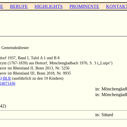
TE
BERUFE
HIGHLIGHTS
PROMINENTE
KONTAK
 Gemeindeältester
ldorf 1937, Band I, Tafel A 1 und B 8
Prym (1767-1839) aus Hottorf, Mönchengladbach 1976, S. 3 („Luips“)
arrer im Rheinland II, Bonn 2013, Nr. 5256
arrer im Rheinland III, Bonn 2018, Nr. 9935
8Q-BLR
(ausführlich zu den 19 Kindern)
1024071436
in:
Mönchenglad
in:
Mönchenglad
42)
in:
Sittard