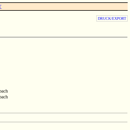
T
DRUCK/EXPORT
bach
bach