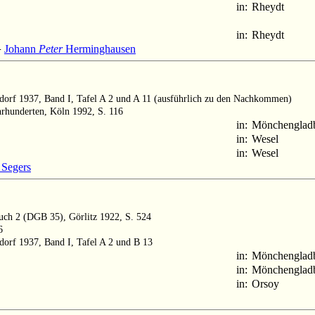
in:
Rheydt
in:
Rheydt
Johann
Peter
Herminghausen
+
ldorf 1937, Band I, Tafel A 2 und A 11 (ausführlich zu den Nachkommen)
rhunderten, Köln 1992, S. 116
in:
Mönchenglad
in:
Wesel
in:
Wesel
 Segers
buch 2 (DGB 35), Görlitz 1922, S. 524
6
ldorf 1937, Band I, Tafel A 2 und B 13
in:
Mönchenglad
in:
Mönchenglad
in:
Orsoy