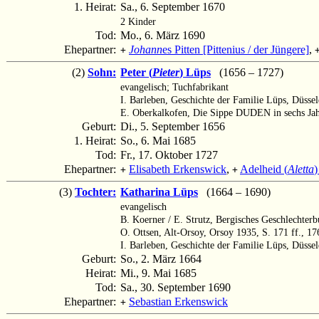
1. Heirat:
Sa., 6. September 1670
2 Kinder
Tod:
Mo., 6. März 1690
Ehepartner:
Johann
es Pitten [Pittenius / der Jüngere]
,
+
(2)
Sohn:
Peter (
Pieter
) Lüps
(1656 – 1727)
evangelisch; Tuchfabrikant
I. Barleben, Geschichte der Familie Lüps, Düsse
E. Oberkalkofen, Die Sippe DUDEN in sechs Jah
Geburt:
Di., 5. September 1656
1. Heirat:
So., 6. Mai 1685
Tod:
Fr., 17. Oktober 1727
Ehepartner:
Elisabeth Erkenswick
,
Adelheid (
Aletta
)
+
+
(3)
Tochter:
Katharina Lüps
(1664 – 1690)
evangelisch
B. Koerner / E. Strutz, Bergisches Geschlechter
O. Ottsen, Alt-Orsoy, Orsoy 1935, S. 171 ff., 17
I. Barleben, Geschichte der Familie Lüps, Düsse
Geburt:
So., 2. März 1664
Heirat:
Mi., 9. Mai 1685
Tod:
Sa., 30. September 1690
Ehepartner:
Sebastian Erkenswick
+