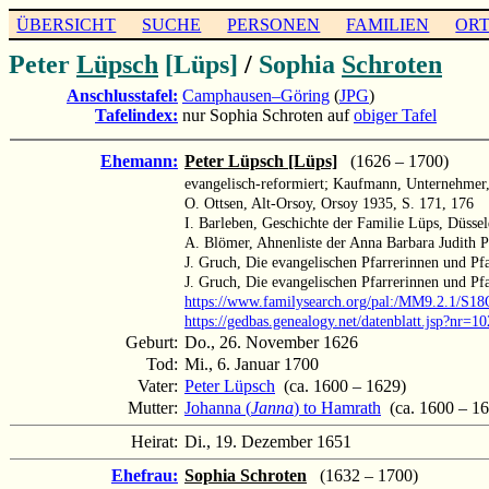
ÜBERSICHT
SUCHE
PERSONEN
FAMILIEN
OR
Peter
Lüpsch
[Lüps]
/
Sophia
Schroten
Anschlusstafel:
Camphausen–Göring
(
JPG
)
Tafelindex:
nur Sophia Schroten auf
obiger Tafel
Ehemann:
Peter Lüpsch [Lüps]
(1626 – 1700)
evangelisch-reformiert; Kaufmann, Unternehmer,
O. Ottsen, Alt-Orsoy, Orsoy 1935, S. 171, 176
I. Barleben, Geschichte der Familie Lüps, Düsse
A. Blömer, Ahnenliste der Anna Barbara Judith 
J. Gruch, Die evangelischen Pfarrerinnen und Pf
J. Gruch, Die evangelischen Pfarrerinnen und Pf
https://www.familysearch.org/pal:/MM9.2.1/S1
https://gedbas.genealogy.net/datenblatt.jsp?nr=
Geburt:
Do., 26. November 1626
Tod:
Mi., 6. Januar 1700
Vater:
Peter Lüpsch
(ca. 1600 – 1629)
Mutter:
Johanna (
Janna
) to Hamrath
(ca. 1600 – 16
Heirat:
Di., 19. Dezember 1651
Ehefrau:
Sophia Schroten
(1632 – 1700)