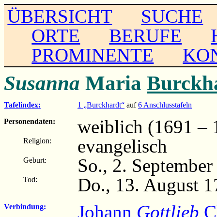
ÜBERSICHT
SUCHE
ORTE
BERUFE
PROMINENTE
KO
Susanna
Maria
Burckh
Tafelindex:
1 „Burckhardt“
auf
6 Anschlusstafeln
weiblich (1691 – 
Personendaten:
evangelisch
Religion:
So., 2. September
Geburt:
Do., 13. August 
Tod:
Johann
Gottlieb
C
Verbindung: