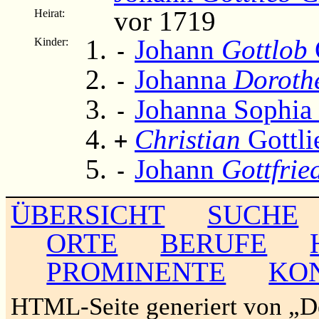
vor 1719
Heirat:
Johann
Gottlob
Kinder:
-
Johanna
Doroth
-
Johanna Sophia 
-
Christian
Gottli
+
Johann
Gottfrie
-
ÜBERSICHT
SUCHE
ORTE
BERUFE
PROMINENTE
KO
HTML-Seite generiert von „