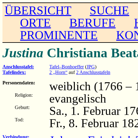
ÜBERSICHT
SUCHE
ORTE
BERUFE
PROMINENTE
KO
Justina
Christiana Bea
Anschlusstafel:
Tafel–Bonhoeffer
(
JPG
)
Tafelindex:
2 „Horn“
auf
2 Anschlusstafeln
weiblich (1766 – 
Personendaten:
evangelisch
Religion:
Sa., 1. Februar 1
Geburt:
Fr., 8. Februar 1
Tod:
Verbindung: