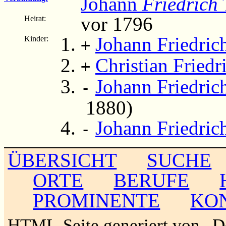
Johann
Friedrich
vor 1796
Heirat:
Johann Friedric
Kinder:
+
Christian Fried
+
Johann Friedric
-
1880)
Johann Friedric
-
ÜBERSICHT
SUCHE
ORTE
BERUFE
PROMINENTE
KO
HTML-Seite generiert von „