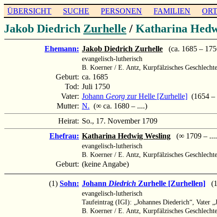
ÜBERSICHT
SUCHE
PERSONEN
FAMILIEN
OR
Jakob Diedrich
Zurhelle
/
Katharina Hed
Ehemann:
Jakob Diedrich Zurhelle
(ca. 1685 – 175
evangelisch-lutherisch
B. Koerner / E. Antz, Kurpfälzisches Geschlecht
Geburt:
ca. 1685
Tod:
Juli 1750
Vater:
Johann
Georg
zur Helle [Zurhelle]
(1654 – 
Mutter:
N.
(∞ ca. 1680 – ....)
Heirat:
So., 17. November 1709
Ehefrau:
Katharina Hedwig Wesling
(∞ 1709 – ....
evangelisch-lutherisch
B. Koerner / E. Antz, Kurpfälzisches Geschlech
Geburt:
(keine Angabe)
(1)
Sohn:
Johann
Diedrich
Zurhelle [Zurhellen]
(17
evangelisch-lutherisch
Taufeintrag (IGI): „Johannes Diederich“, Vater „
B. Koerner / E. Antz, Kurpfälzisches Geschlecht