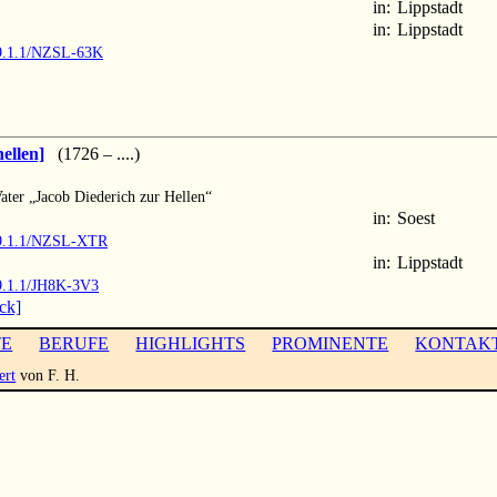
in:
Lippstadt
in:
Lippstadt
M9.1.1/NZSL-63K
ellen]
(1726 – ....)
ater „Jacob Diederich zur Hellen“
in:
Soest
MM9.1.1/NZSL-XTR
in:
Lippstadt
M9.1.1/JH8K-3V3
ck]
TE
BERUFE
HIGHLIGHTS
PROMINENTE
KONTAK
ert
von F. H.