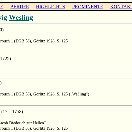
TE
BERUFE
HIGHLIGHTS
PROMINENTE
KONTAK
wig
Wesling
0)
erbuch 1 (DGB 58), Görlitz 1928, S. 125
1725)
)
terbuch 1 (DGB 58), Görlitz 1928, S. 125 („Weßling“)
17 – 1758)
Jacob Diederich zur Hellen“
erbuch 1 (DGB 58), Görlitz 1928, S. 125