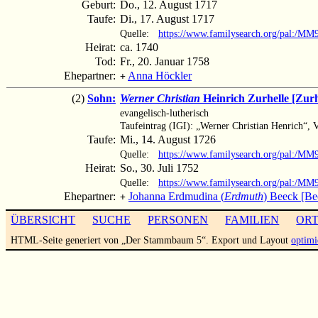
Geburt:
Do., 12. August 1717
Taufe:
Di., 17. August 1717
Quelle:
https://www.familysearch.org/pal:/M
Heirat:
ca. 1740
Tod:
Fr., 20. Januar 1758
Ehepartner:
Anna Höckler
+
(2)
Sohn:
Werner Christian
Heinrich Zurhelle [Zurh
evangelisch-lutherisch
Taufeintrag (IGI): „Werner Christian Henrich“, V
Taufe:
Mi., 14. August 1726
Quelle:
https://www.familysearch.org/pal:/
Heirat:
So., 30. Juli 1752
Quelle:
https://www.familysearch.org/pal:/M
Ehepartner:
Johanna Erdmudina (
Erdmuth
) Beeck [Be
+
ÜBERSICHT
SUCHE
PERSONEN
FAMILIEN
OR
HTML-Seite generiert von „Der Stammbaum 5“. Export und Layout
optimi