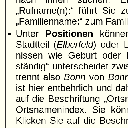
„Rufname(n):“ führt Sie z
„Familien­name:“ zum Famil
Unter
Positionen
können
Stadtteil (
Elber­feld
) oder 
nissen wie Geburt oder H
ständig“ unter­scheidet zwi
trennt also
Bonn
von
Bon
ist hier entbehrlich und da
auf die Be­schriftung „Ort
Orts­namen­index. Sie k
Klicken Sie auf die Beschr