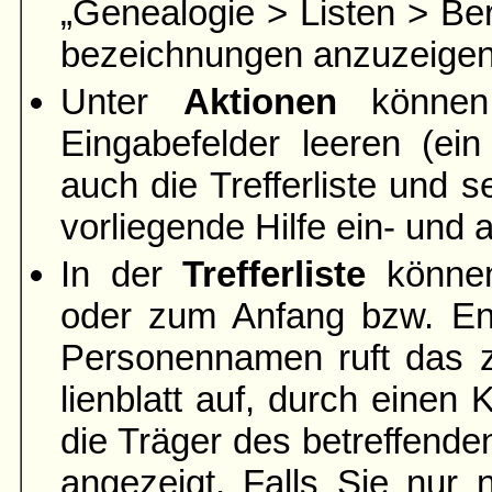
„Genea­logie > Listen > Ber
bezeich­nungen anzuzeigen
Unter
Aktionen
können 
Eingabefelder leeren
(ein
auch die Trefferliste und s
vorliegende Hilfe ein- und
In der
Trefferliste
können
oder zum Anfang bzw. End
Personen­namen ruft das 
lien­blatt auf, durch eine
die Träger des betreffend
angezeigt. Falls Sie nur