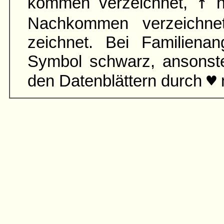
↑
kommen verzeichnet,
n
Nach­kommen verzeichn
zeichnet. Bei Familien­an
Symbol schwarz, ansonst
♥
den Daten­blättern durch
m