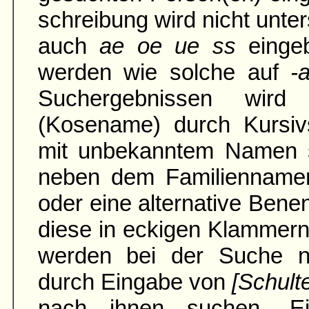
schreibung wird nicht unter
auch
ae oe ue ss
einge
werden wie solche auf
-
Suchergebnissen wird
(Kosename) durch Kursivs
mit unbe­kann­tem Namen 
neben dem Familien­namen
oder eine alter­native Ben
diese in eckigen Klammern
werden bei der Suche na
durch Eingabe von
[Schult
nach ihnen suchen. Ei