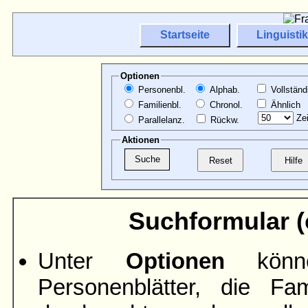
Startseite
Linguistik
Optionen
Personenbl.
Alphab.
Vollständ
Familienbl.
Chronol.
Ähnlich
Zei
Parallelanz.
Rückw.
Aktionen
Suchformular (ö
Unter
Optionen
könne
Personenblätter, die Fami