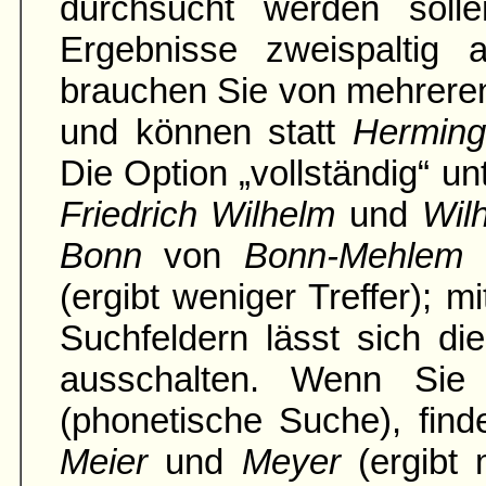
durch­sucht werden soll
Ergebnisse zweispaltig an
brauchen Sie von mehrere
und können statt
Hermin
Die Option „vollständig“ u
Friedrich Wilhelm
und
Wil
Bonn
von
Bonn-Mehlem
(ergibt weniger Treffer); 
Suchfeldern lässt sich di
ausschalten. Wenn Sie 
(phonetische Suche), fin
Meier
und
Meyer
(ergibt 