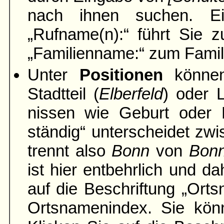
nach ihnen suchen. Ei
„Rufname(n):“ führt Sie z
„Familien­name:“ zum Famil
Unter
Positionen
können
Stadtteil (
Elber­feld
) oder 
nissen wie Geburt oder H
ständig“ unter­scheidet zwi
trennt also
Bonn
von
Bon
ist hier entbehrlich und da
auf die Be­schriftung „Ort
Orts­namen­index. Sie k