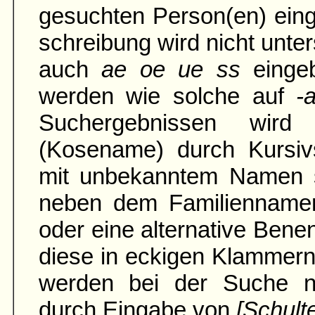
gesuchten Person(en) ein
schreibung wird nicht unter
auch
ae oe ue ss
einge
werden wie solche auf
-
Suchergebnissen wird
(Kosename) durch Kursivs
mit unbe­kann­tem Namen 
neben dem Familien­namen
oder eine alter­native Ben
diese in eckigen Klammern
werden bei der Suche na
durch Eingabe von
[Schult