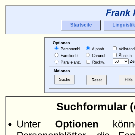
Startseite
Linguistik
Optionen
Personenbl.
Alphab.
Vollständ
Familienbl.
Chronol.
Ähnlich
Zei
Parallelanz.
Rückw.
Aktionen
Suchformular (ö
Unter
Optionen
könne