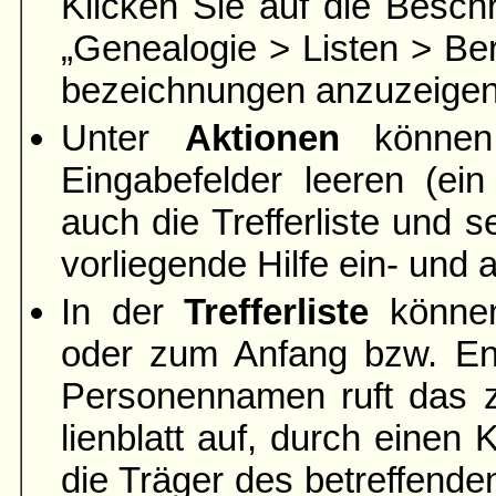
Klicken Sie auf die Beschr
„Genea­logie > Listen > Ber
bezeich­nungen anzuzeigen
Unter
Aktionen
können 
Eingabefelder leeren
(ein
auch die Trefferliste und s
vorliegende Hilfe ein- und
In der
Trefferliste
können
oder zum Anfang bzw. End
Personen­namen ruft das 
lien­blatt auf, durch eine
die Träger des betreffend