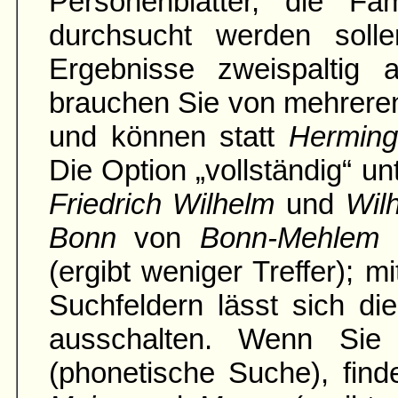
Personenblätter, die Fami
durch­sucht werden soll
Ergebnisse zweispaltig an
brauchen Sie von mehrere
und können statt
Hermin
Die Option „vollständig“ u
Friedrich Wilhelm
und
Wil
Bonn
von
Bonn-Mehlem
(ergibt weniger Treffer); 
Suchfeldern lässt sich di
ausschalten. Wenn Sie 
(phonetische Suche), fin