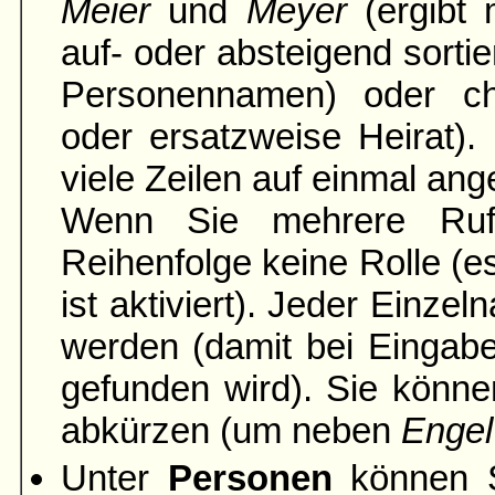
Meier
und
Meyer
(ergibt 
auf- oder absteigend sortie
Personennamen) oder ch
oder ersatzweise Heirat).
viele Zeilen auf einmal ang
Wenn Sie mehrere Rufn
Reihenfolge keine Rolle (es
ist aktiviert). Jeder Einze
werden (damit bei Einga
gefunden wird). Sie könne
abkürzen (um neben
Engel
Unter
Personen
können S