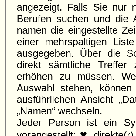
angezeigt. Falls Sie nur
Berufen suchen und die 
namen die ein­gestellte Zei
einer mehr­spaltigen List
aus­gegeben. Über die S
direkt sämtliche Treffer
erhöhen zu müssen. Wen
Auswahl stehen, können 
ausführ­lichen Ansicht „D
„Namen“ wechseln.
Jeder Person ist ein Sy
♥
vorangestellt:
direkte(r)