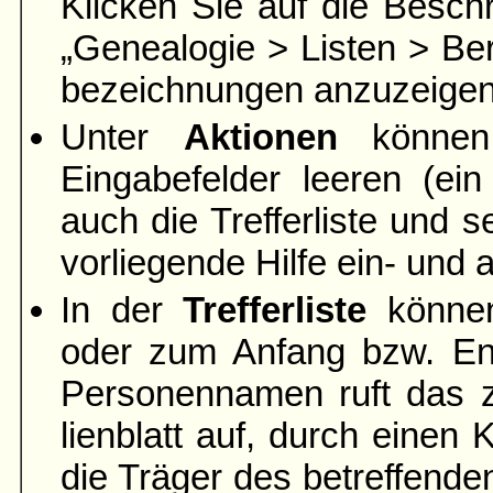
Klicken Sie auf die Beschr
„Genea­logie > Listen > Ber
bezeich­nungen anzuzeigen
Unter
Aktionen
können 
Eingabefelder leeren
(ein
auch die Trefferliste und s
vorliegende Hilfe ein- und
In der
Trefferliste
können
oder zum Anfang bzw. End
Personen­namen ruft das 
lien­blatt auf, durch eine
die Träger des betreffend