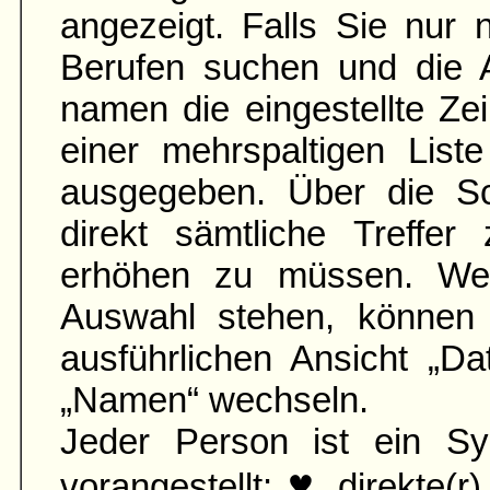
angezeigt. Falls Sie nur
Berufen suchen und die 
namen die ein­gestellte Zei
einer mehr­spaltigen List
aus­gegeben. Über die S
direkt sämtliche Treffer
erhöhen zu müssen. Wen
Auswahl stehen, können 
ausführ­lichen Ansicht „D
„Namen“ wechseln.
Jeder Person ist ein Sy
♥
vorangestellt:
direkte(r)