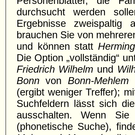
Personenblätter, die Fami
durch­sucht werden soll
Ergebnisse zweispaltig an
brauchen Sie von mehrere
und können statt
Hermin
Die Option „vollständig“ u
Friedrich Wilhelm
und
Wil
Bonn
von
Bonn-Mehlem
(ergibt weniger Treffer); 
Suchfeldern lässt sich di
ausschalten. Wenn Sie 
(phonetische Suche), fin