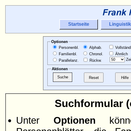
Startseite
Linguistik
Optionen
Personenbl.
Alphab.
Vollständ
Familienbl.
Chronol.
Ähnlich
Zei
Parallelanz.
Rückw.
Aktionen
Suchformular (ö
Unter
Optionen
könne