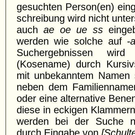
gesuchten Person(en) ein
schreibung wird nicht unter
auch
ae oe ue ss
einge
werden wie solche auf
-
Suchergebnissen wird
(Kosename) durch Kursivs
mit unbe­kann­tem Namen 
neben dem Familien­namen
oder eine alter­native Ben
diese in eckigen Klammern
werden bei der Suche na
durch Eingabe von
[Schult