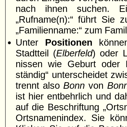
nach ihnen suchen. Ei
„Rufname(n):“ führt Sie z
„Familien­name:“ zum Famil
Unter
Positionen
können
Stadtteil (
Elber­feld
) oder 
nissen wie Geburt oder H
ständig“ unter­scheidet zwi
trennt also
Bonn
von
Bon
ist hier entbehrlich und da
auf die Be­schriftung „Ort
Orts­namen­index. Sie k