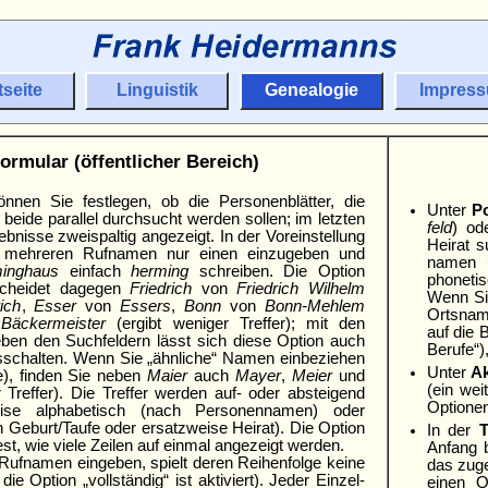
tseite
Linguistik
Genealogie
Impres
ormular (öffentlicher Bereich)
nnen Sie festlegen, ob die Personenblätter, die
Unter
Po
r beide parallel durch­sucht werden sollen; im letzten
feld
) od
bnisse zweispaltig ange­zeigt. In der Vorein­stellung
Heirat s
 mehreren Rufnamen nur einen einzu­geben und
namen u
inghaus
einfach
herming
schreiben. Die Option
phonetis
rscheidet dagegen
Fried­rich
von
Friedrich Wilhelm
Wenn Sie
ich
,
Esser
von
Essers
,
Bonn
von
Bonn-Mehlem
Orts­nam
n
Bäcker­meister
(ergibt weniger Treffer); mit den
auf die 
ben den Suchfeldern lässt sich diese Option auch
Berufe“)
usschalten. Wenn Sie „ähnliche“ Namen einbeziehen
Unter
Ak
), finden Sie neben
Maier
auch
Mayer
,
Meier
und
(ein wei
 Treffer). Die Treffer werden auf- oder absteigend
Optionen
weise alpha­betisch (nach Personennamen) oder
h Geburt/
Taufe oder ersatzweise Heirat). Die Option
In der
T
 fest, wie viele Zeilen auf einmal angezeigt werden.
Anfang b
ufnamen eingeben, spielt deren Reihenfolge keine
das zuge
die Option „vollständig“ ist aktiviert). Jeder Einzel­
einen O