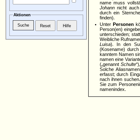
name muss vollstä
Johann
nicht auc
durch ein Stern­c
Aktionen
finden).
Unter
Personen
kö
Person(en) eingebe
unterschieden; sta
Weibliche Rufname
Luisa
). In den Su
(Kosename) durch K
kann­tem Namen si
namen eine Variant
(„genannt
Schulte
“
Solche Alias­name
erfasst; durch Ein
nach ihnen suchen. 
Sie zum Personen­i
namen­index.