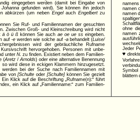
ndig eingegeben werden (damit bei Eingabe von
namens a
h
Johanna
gefunden wird). Sie können ihn jedoch
namen o
hen abkürzen (um neben
Engel
auch
Engelbert
zu
namen die
spaltige
Schaltfl
nnen Sie Ruf- und Familiennamen der gesuchten
ohne di
n. Zwischen Groß- und Klein­schreibung wird nicht
namen z
tt
ä ö ü ß
können Sie auch
ae oe ue ss
eingeben.
ausführ
n auf
-e
werden wie solche auf
-a
behan­delt (
Luise/
wechsel
chergebnissen wird der gebräuchliche Rufname
Jeder Pe
ursivschrift hervor­gehoben. Personen mit unbe­
♥
direkte
nd unter
N.
zu finden. Existiert neben dem Familien­
e (
Aretz
/
Arnolds
) oder eine alter­native Benennung
Vorfahre
), so wird diese in eckigen Klammern hinzugesetzt.
verbindu
n werden bei der Suche nach Familien­namen mit
Symbol 
gabe von
[Schulte
oder
[Schulte]
können Sie gezielt
blättern
Ein Klick auf die Beschriftung „Rufname(n):“ führt
ndex, ein Klick auf „Familien­name:“ zum Familien­