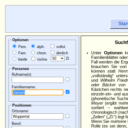
Star
Optionen
Suchf
Pers.
alph.
vollst.
Unter
Optionen
kö
Fam.
chron.
ähnlich
Familien­blätter ode
Zl.
beide
rückw.
Fall werden die Erge
brauchen Sie von
Personen
können statt
Herm
Rufname(n):
„vollständig“ unte
und
Wilhelm Friedr
oder
Bäcker
vo
Familienname:
Kästchen rechts ne
einzeln ein- und a
(phonetische Suche
Meyer
(ergibt mehr
Positionen
sortiert – wahl­
Ortsname:
chronologisch (nac
„Zeilen“
(„Zl.“) legt
Wenn Sie mehrere R
Beruf:
Rolle (es sei denn, 