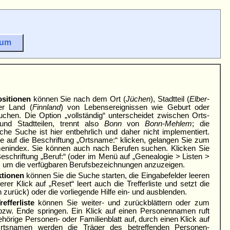
sum
sitionen
können Sie nach dem Ort (
Jüchen
), Stadtteil (
Elber­
er Land (
Finnland
) von Lebens­ereig­nissen wie Geburt oder
uchen. Die Option „voll­ständig“ unter­scheidet zwischen Orts­
nd Stadt­teilen, trennt also
Bonn
von
Bonn-Mehlem
; die
che Suche ist hier entbehrlich und daher nicht imple­mentiert.
 auf die Be­schriftung „Orts­name:“ klicken, gelangen Sie zum
en­index. Sie können auch nach Berufen suchen. Klicken Sie
Beschrif­tung „Beruf:“ (oder im Menü auf „Genea­logie > Listen >
, um die verfüg­baren Berufs­bezeich­nungen anzuzeigen.
tionen
können Sie die Suche starten, die Eingabefelder leeren
terer Klick auf „Reset“ leert auch die Trefferliste und setzt die
 zurück) oder die vorliegende Hilfe ein- und ausblenden
.
refferliste
können Sie weiter- und zurückblättern oder zum
zw. Ende sprin­gen. Ein Klick auf einen Personen­namen ruft
hörige Personen- oder Fami­lien­blatt auf, durch einen Klick auf
rtsnamen werden die Träger des betreffenden Personen­