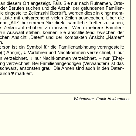
n diesem Ort angezeigt. Falls Sie nur nach Ruf­namen, Orts­
der Berufen suchen und die Anzahl der gefundenen Familien­
 ein­gestellte Zeilen­zahl übertrifft, werden diese in einer mehr­
n Liste mit ent­sprechend vielen Zeilen aus­gegeben. Über die
äche „Alle“ bekommen Sie direkt sämtliche Treffer zu sehen,
e Zeilen­zahl erhöhen zu müssen. Wenn mehrere Familien­
ur Auswahl stehen, können Sie an­schließend zwischen der
­lichen Ansicht „Daten“ und der kom­pakten Ansicht „Namen“
n.
rson ist ein Symbol für die Familienanbindung vorangestellt:
↕
↑
(r) Ahn(in),
Vor­fahren und Nach­kommen verzeichnet,
nur
↓
↔
n verzeichnet,
nur Nach­kommen verzeichnet,
nur (Ehe)­
ng ver­zeichnet. Bei Familien­angehöri­gen (Ver­wandten) ist das
schwarz, ansonsten grau. Die Ahnen sind auch in den Daten­
♥
 durch
markiert.
Webmaster: Frank Heidermanns