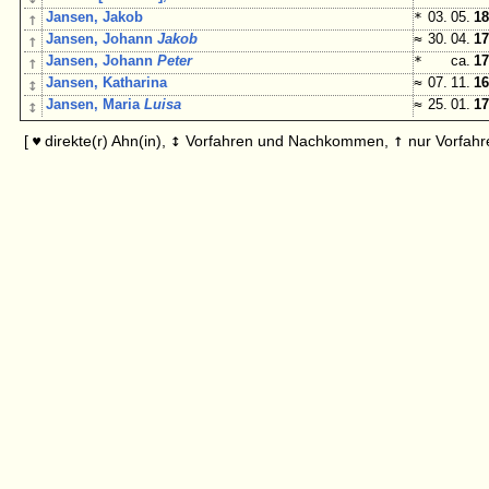
↑
Jansen, Jakob
*
03. 05.
18
↑
Jansen, Johann
Jakob
≈
30. 04.
17
↑
Jansen, Johann
Peter
*
ca.
17
↕
Jansen, Katharina
≈
07. 11.
16
↕
Jansen, Maria
Luisa
≈
25. 01.
17
↕
↑
[
direkte(r) Ahn(in),
Vorfahren und Nachkommen,
nur Vorfahr
♥