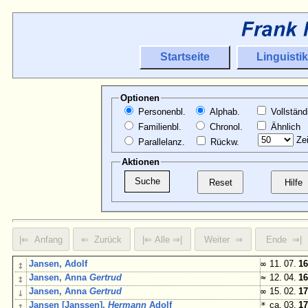
Startseite
Linguistik
Optionen
Personenbl.
Alphab.
Vollständ
Familienbl.
Chronol.
Ähnlich
Zei
Parallelanz.
Rückw.
Aktionen
↕
Jansen, Adolf
∞
11. 07.
16
↕
Jansen, Anna
Gertrud
≈
12. 04.
16
↓
Jansen, Anna
Gertrud
∞
15. 02.
17
↕
Jansen [Janssen],
Hermann
Adolf
*
ca. 03.
17