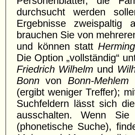
Personenblätter, die Fami
durch­sucht werden soll
Ergebnisse zweispaltig an
brauchen Sie von mehrere
und können statt
Hermin
Die Option „vollständig“ u
Friedrich Wilhelm
und
Wil
Bonn
von
Bonn-Mehlem
(ergibt weniger Treffer); 
Suchfeldern lässt sich di
ausschalten. Wenn Sie 
(phonetische Suche), fin