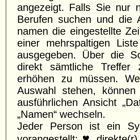
angezeigt. Falls Sie nur
Berufen suchen und die 
namen die ein­gestellte Zei
einer mehr­spaltigen List
aus­gegeben. Über die S
direkt sämtliche Treffer
erhöhen zu müssen. Wen
Auswahl stehen, können 
ausführ­lichen Ansicht „D
„Namen“ wechseln.
Jeder Person ist ein Sy
♥
vorangestellt:
direkte(r)