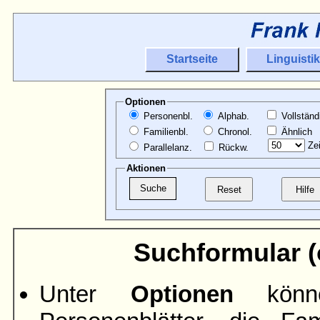
Startseite
Linguistik
Optionen
Personenbl.
Alphab.
Vollständ
Familienbl.
Chronol.
Ähnlich
Zei
Parallelanz.
Rückw.
Aktionen
Suchformular (ö
Unter
Optionen
könne