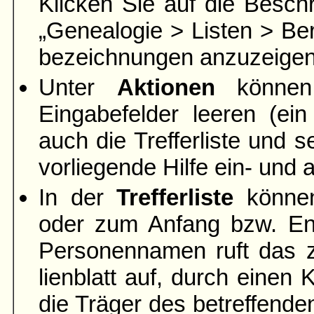
Klicken Sie auf die Beschr
„Genea­logie > Listen > Ber
bezeich­nungen anzuzeigen
Unter
Aktionen
können 
Eingabefelder leeren
(ein
auch die Trefferliste und s
vorliegende Hilfe ein- und
In der
Trefferliste
können
oder zum Anfang bzw. End
Personen­namen ruft das 
lien­blatt auf, durch eine
die Träger des betreffend