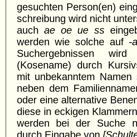
gesuchten Person(en) ein
schreibung wird nicht unter
auch
ae oe ue ss
einge
werden wie solche auf
-
Suchergebnissen wird
(Kosename) durch Kursivs
mit unbe­kann­tem Namen 
neben dem Familien­namen
oder eine alter­native Ben
diese in eckigen Klammern
werden bei der Suche na
durch Eingabe von
[Schult