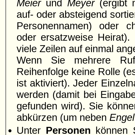
Meier
und
Meyer
(ergibt 
auf- oder absteigend sortie
Personennamen) oder ch
oder ersatzweise Heirat).
viele Zeilen auf einmal ang
Wenn Sie mehrere Rufn
Reihenfolge keine Rolle (es
ist aktiviert). Jeder Einze
werden (damit bei Einga
gefunden wird). Sie könne
abkürzen (um neben
Engel
Unter
Personen
können S