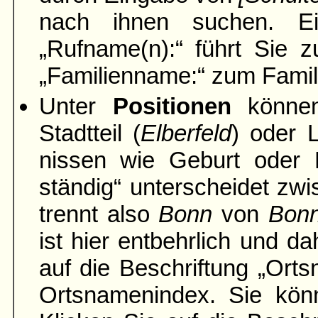
nach ihnen suchen. Ei
„Rufname(n):“ führt Sie z
„Familien­name:“ zum Famil
Unter
Positionen
können
Stadtteil (
Elber­feld
) oder 
nissen wie Geburt oder H
ständig“ unter­scheidet zwi
trennt also
Bonn
von
Bon
ist hier entbehrlich und da
auf die Be­schriftung „Ort
Orts­namen­index. Sie k