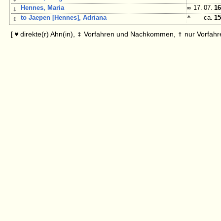
↓
Hennes, Maria
∞
17. 07.
16
↕
to Jaepen [Hennes], Adriana
*
ca.
15
↕
↑
[
direkte(r) Ahn(in),
Vorfahren und Nachkommen,
nur Vorfahr
♥