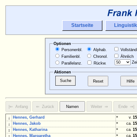
Startseite
Linguistik
Optionen
Personenbl.
Alphab.
Vollständ
Familienbl.
Chronol.
Ähnlich
Zei
Parallelanz.
Rückw.
Aktionen
↓
Hennes, Gerhard
*
v.
15
↓
Hennes, Jakob
*
ca.
15
↕
Hennes, Katharina
*
ca.
15
↕
Hennes, Margaretha
*
ca.
15