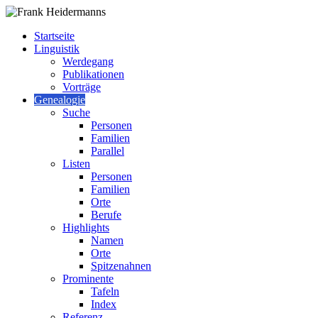
Startseite
Linguistik
Werdegang
Publikationen
Vorträge
Genealogie
Suche
Personen
Familien
Parallel
Listen
Personen
Familien
Orte
Berufe
Highlights
Namen
Orte
Spitzenahnen
Prominente
Tafeln
Index
Referenz