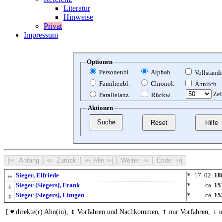
Literatur
Hinweise
Privat
Impressum
Optionen
Personenbl.
Alphab.
Vollständ
Familienbl.
Chronol.
Ähnlich
Zei
Parallelanz.
Rückw.
Aktionen
↔
Sieger, Elfriede
*
17. 02.
18
↓
Sieger [Siegers], Frank
*
ca.
15
↕
Sieger [Siegers], Lintgen
*
ca.
15
↕
↑
↓
[
direkte(r) Ahn(in),
Vorfahren und Nachkommen,
nur Vorfahren,
n
♥